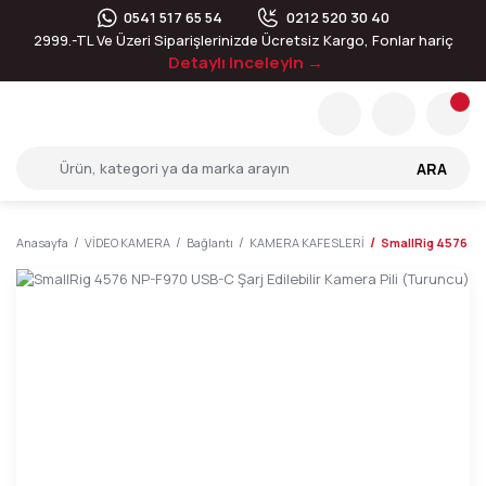
0541 517 65 54
0212 520 30 40
2999.-TL Ve Üzeri Siparişlerinizde Ücretsiz Kargo, Fonlar hariç
Detaylı inceleyin →
ARA
Anasayfa
VİDEO KAMERA
Bağlantı
KAMERA KAFESLERİ
SmallRig 4576 NP-