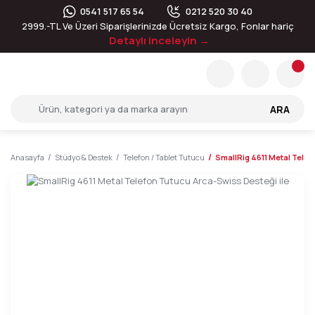
0541 517 65 54
0212 520 30 40
2999.-TL Ve Üzeri Siparişlerinizde Ücretsiz Kargo, Fonlar hariç
Detaylı inceleyin →
ARA
Anasayfa
Stüdyo & Destek
Telefon / Tablet Tutucu
SmallRig 4611 Metal Telef