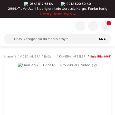
0541 517 65 54
0212 520 30 40
2999.-TL Ve Üzeri Siparişlerinizde Ücretsiz Kargo, Fonlar hariç
Detaylı inceleyin →
ARA
Anasayfa
VİDEO KAMERA
Bağlantı
KAMERA KAFESLERİ
SmallRig 4661 Vib