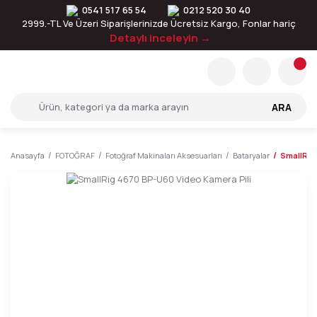
0541 517 65 54
0212 520 30 40
2999.-TL Ve Üzeri Siparişlerinizde Ücretsiz Kargo, Fonlar hariç
Detaylı inceleyin →
ARA
Anasayfa
FOTOĞRAF
Fotoğraf Makinaları Aksesuarları
Bataryalar
SmallRig