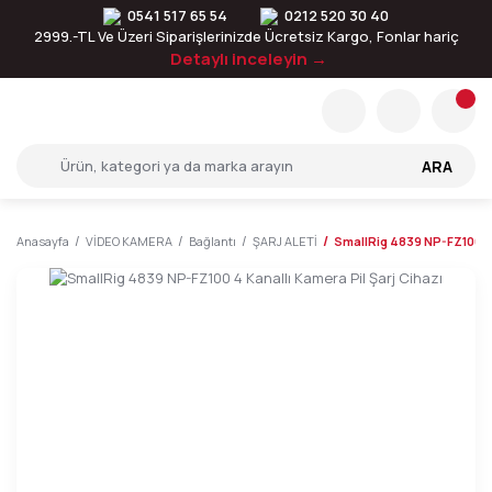
0541 517 65 54
0212 520 30 40
2999.-TL Ve Üzeri Siparişlerinizde Ücretsiz Kargo, Fonlar hariç
Detaylı inceleyin →
ARA
Anasayfa
VİDEO KAMERA
Bağlantı
ŞARJ ALETİ
SmallRig 4839 NP-FZ100 4 