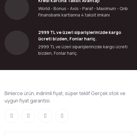
Kredi Kartına Taksit Avantajı
World - Bonus - Axis - Paraf - Maximum - Qnb
Finansbank kartlarına 4 taksit imkanı
2999 TL ve üzeri siparişlerinizde kargo
ücreti bizden, Fonlar hariç.
2999 TL ve üzeri siparişlerinizde kargo ücreti
bizden, Fonlar hariç.
Binlerce ürün, indirimli fiyat, süper teklif Gerçek stok ve
uygun fiyat garantisi.