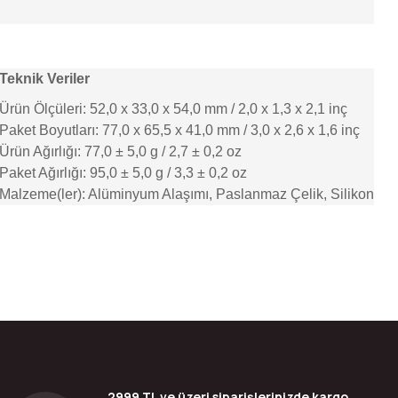
Teknik Veriler
Ürün Ölçüleri: 52,0 x 33,0 x 54,0 mm / 2,0 x 1,3 x 2,1 inç
Paket Boyutları: 77,0 x 65,5 x 41,0 mm / 3,0 x 2,6 x 1,6 inç
Ürün Ağırlığı: 77,0 ± 5,0 g / 2,7 ± 0,2 oz
Paket Ağırlığı: 95,0 ± 5,0 g / 3,3 ± 0,2 oz
Malzeme(ler): Alüminyum Alaşımı, Paslanmaz Çelik, Silikon
bilirsiniz.
2999 TL ve üzeri siparişlerinizde kargo