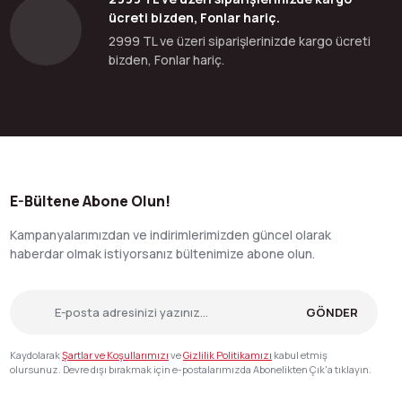
ücreti bizden, Fonlar hariç.
2999 TL ve üzeri siparişlerinizde kargo ücreti
bizden, Fonlar hariç.
E-Bültene Abone Olun!
Kampanyalarımızdan ve indirimlerimizden güncel olarak
haberdar olmak istiyorsanız bültenimize abone olun.
GÖNDER
Kaydolarak
Şartlar ve Koşullarımızı
ve
Gizlilik Politikamızı
kabul etmiş
olursunuz. Devre dışı bırakmak için e-postalarımızda Abonelikten Çık'a tıklayın.