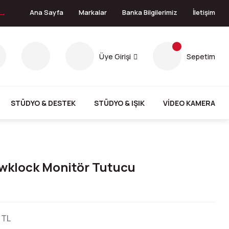
 →
Ana Sayfa
Markalar
Banka Bilgilerimiz
İletişim
Üye Girişi
Sepetim
STÜDYO & DESTEK
STÜDYO & IŞIK
VİDEO KAMERA
wklock Monitör Tutucu
 TL