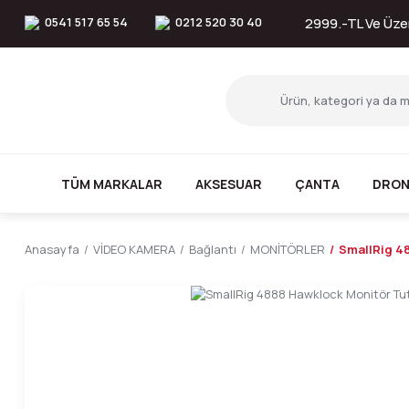
0541 517 65 54
0212 520 30 40
2999.-TL Ve Üzer
TÜM MARKALAR
AKSESUAR
ÇANTA
DRON
Anasayfa
VİDEO KAMERA
Bağlantı
MONİTÖRLER
SmallRig 4