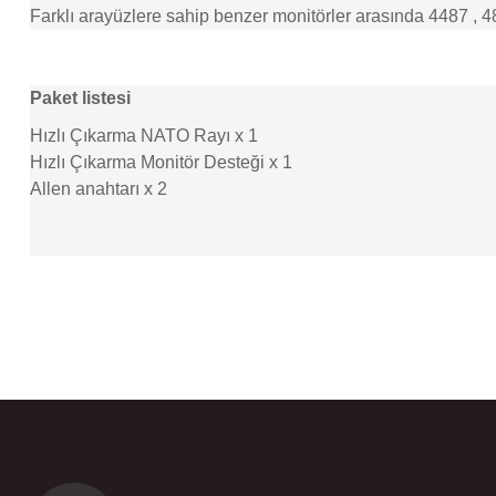
Farklı arayüzlere sahip benzer monitörler arasında
4487
,
4
Paket listesi
Hızlı Çıkarma NATO Rayı x 1
Hızlı Çıkarma Monitör Desteği x 1
Allen anahtarı x 2
Bu ürünün fiyat bilgisi, resim, ürün açıklamalarında ve diğer konular
Görüş ve önerileriniz için teşekkür ederiz.
Ürün resmi kalitesiz, bozuk veya görüntülenemiyor.
Ürün açıklamasında eksik bilgiler bulunuyor.
Ürün bilgilerinde hatalar bulunuyor.