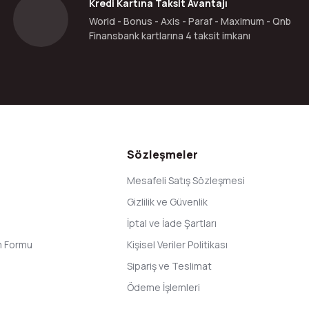
Kredi Kartına Taksit Avantajı
World - Bonus - Axis - Paraf - Maximum - Qnb
Finansbank kartlarına 4 taksit imkanı
Gönder
Sözleşmeler
Mesafeli Satış Sözleşmesi
Gizlilik ve Güvenlik
İptal ve İade Şartları
im Formu
Kişisel Veriler Politikası
Sipariş ve Teslimat
Ödeme İşlemleri