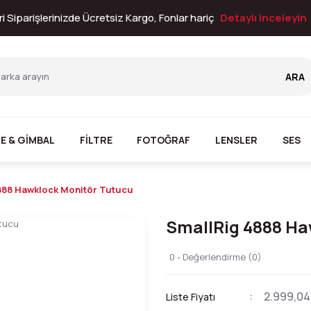
i Siparişlerinizde Ücretsiz Kargo, Fonlar hariç
Detaylı inceleyin
ARA
E & GİMBAL
FİLTRE
FOTOĞRAF
LENSLER
SES
888 Hawklock Monitör Tutucu
SmallRig 4888 Ha
0 - Değerlendirme (0)
2.999,04
Liste Fiyatı