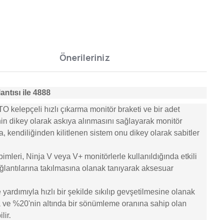
Önerileriniz
ntısı ile 4888
 kelepçeli hızlı çıkarma monitör braketi ve bir adet
nin dikey olarak askıya alınmasını sağlayarak monitör
kendiliğinden kilitlenen sistem onu ​​dikey olarak sabitler
imleri, Ninja V veya V+ monitörlerle kullanıldığında etkili
bağlantılarına takılmasına olanak tanıyarak aksesuar
yardımıyla hızlı bir şekilde sıkılıp gevşetilmesine olanak
ğına ve %20'nin altında bir sönümleme oranına sahip olan
lir.