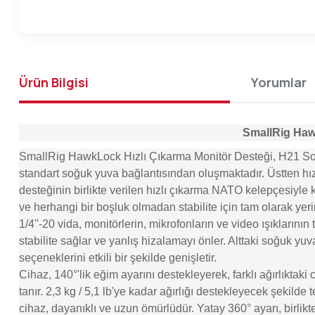
Ürün Bilgisi
Yorumlar
SmallRig Hawk
SmallRig HawkLock Hızlı Çıkarma Monitör Desteği, H21 Soğuk
standart soğuk yuva bağlantısından oluşmaktadır. Üstten hızl
desteğinin birlikte verilen hızlı çıkarma NATO kelepçesiyle 
ve herhangi bir boşluk olmadan stabilite için tam olarak yer
1/4"-20 vida, monitörlerin, mikrofonların ve video ışıklarını
stabilite sağlar ve yanlış hizalamayı önler. Alttaki soğuk y
seçeneklerini etkili bir şekilde genişletir.
Cihaz, 140°'lik eğim ayarını destekleyerek, farklı ağırlıktak
tanır. 2,3 kg / 5,1 lb'ye kadar ağırlığı destekleyecek şekild
cihaz, dayanıklı ve uzun ömürlüdür. Yatay 360° ayarı, birlikte