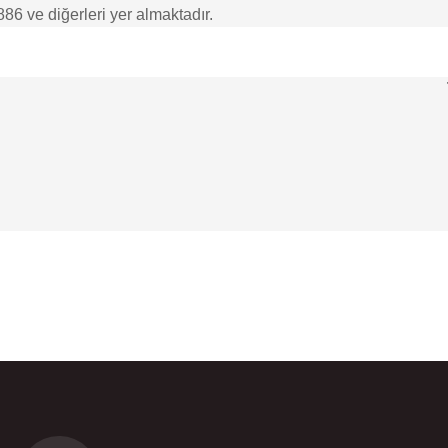
886
ve diğerleri yer almaktadır.
da yetersiz gördüğünüz noktaları öneri formunu kullanarak tarafımıza ilete
Bu ürüne ilk yorumu siz yapın!
Yorum Yaz