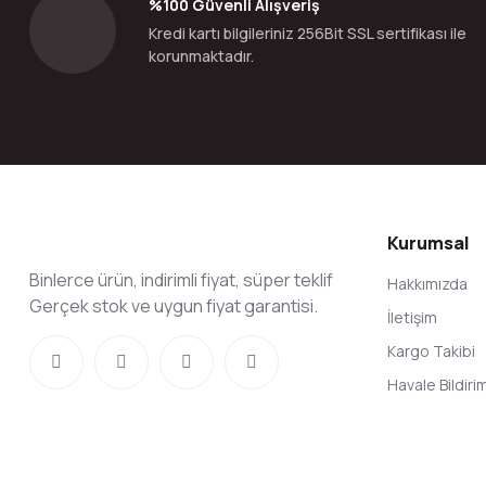
%100 Güvenli Alışveriş
Ürün fiyatı diğer sitelerden daha pahalı.
Kredi kartı bilgileriniz 256Bit SSL sertifikası ile
Bu ürüne benzer farklı alternatifler olmalı.
korunmaktadır.
Kurumsal
Binlerce ürün, indirimli fiyat, süper teklif
Hakkımızda
Gerçek stok ve uygun fiyat garantisi.
İletişim
Kargo Takibi
Havale Bildir