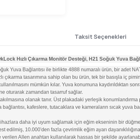
Taksit Seçenekleri
Lock Hızlı Çıkarma Monitör Desteği, H21 Soğuk Yuva Bağla
 Yuva Bağlantısı ile birlikte 4888 numaralı ürün, bir adet NATO
ı çıkarma tasarımına sahip olan bu ürün, tek bir basışla iç pimi
kullanılmasını mümkün kılar. Yuva konumuna kaydırıldıktan sonra, 
ine oturarak zamandan tasarruf sağlar.
n takılmasına olanak tanır. Üst plakadaki yerleşik konumlandırma p
uva bağlantısı, kafeslere, tutacaklara ve kameraların sıcak yuva 
i cihazlara daha iyi uyum sağlamak için eğim ekseninin bir düğme 
e test edilmiş, 10.000'den fazla çevrimlik eğim ayarı dayanıklılı
 verilen Allen anahtarı kullanılarak hassas bir şekilde ayarlanabi