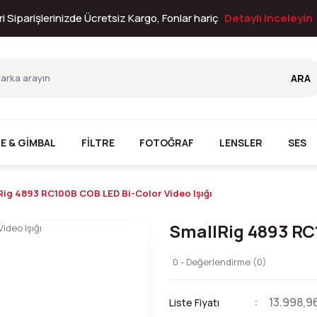
i Siparişlerinizde Ücretsiz Kargo, Fonlar hariç
Detaylı inceleyin
ARA
E & GİMBAL
FİLTRE
FOTOĞRAF
LENSLER
SES
Rig 4893 RC100B COB LED Bi-Color Video Işığı
SmallRig 4893 RC1
0 - Değerlendirme (0)
13.998,9
Liste Fiyatı