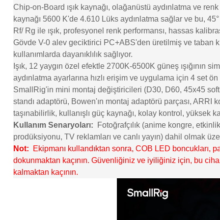
Chip-on-Board ışık kaynağı, olağanüstü aydınlatma ve renk d
kaynağı 5600 K'de 4.610 Lüks aydınlatma sağlar ve bu, 45° m
Rf/ Rg ile ışık, profesyonel renk performansı, hassas kalibr
Gövde V-0 alev geciktirici PC+ABS'den üretilmiş ve taban kı
kullanımlarda dayanıklılık sağlıyor.
Işık, 12 yaygın özel efektle 2700K-6500K güneş ışığının simül
aydınlatma ayarlarına hızlı erişim ve uygulama için 4 set ön
SmallRig'in mini montaj değiştiricileri (D30, D60, 45x45 softb
standı adaptörü, Bowen'ın montaj adaptörü parçası, ARRI konu
taşınabilirlik, kullanışlı güç kaynağı, kolay kontrol, yüksek
Kullanım Senaryoları:
Fotoğrafçılık (anime kongre, etkinlik
prodüksiyonu, TV reklamları ve canlı yayın) dahil olmak üzere
Not:
Ekipmanı kullandıktan sonra, COB LED boncukları, pane
dokunmaktan kaçının. Güvenliğiniz ve iyiliğiniz için, bu ci
kalmaktan kaçının.