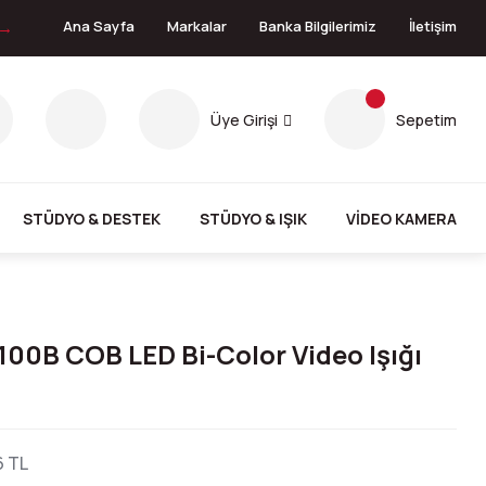
 →
Ana Sayfa
Markalar
Banka Bilgilerimiz
İletişim
Üye Girişi
Sepetim
STÜDYO & DESTEK
STÜDYO & IŞIK
VİDEO KAMERA
00B COB LED Bi-Color Video Işığı
6 TL