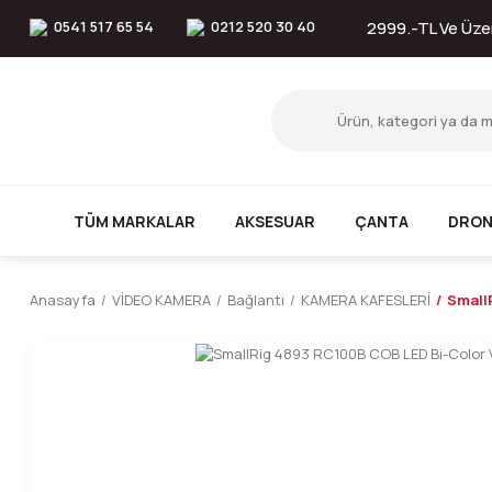
0541 517 65 54
0212 520 30 40
2999.-TL Ve Üzer
TÜM MARKALAR
AKSESUAR
ÇANTA
DRON
Anasayfa
VİDEO KAMERA
Bağlantı
KAMERA KAFESLERİ
Small