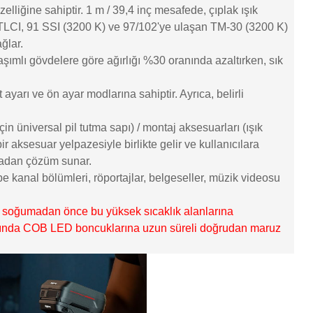
liğine sahiptir. 1 m / 39,4 inç mesafede, çıplak ışık
8+ TLCI, 91 SSI (3200 K) ve 97/102'ye ulaşan TM-30 (3200 K)
ğlar.
ımlı gövdelere göre ağırlığı %30 oranında azaltırken, sık
ayarı ve ön ayar modlarına sahiptir. Ayrıca, belirli
in üniversal pil tutma sapı) / montaj aksesuarları (ışık
 aksesuar yelpazesiyle birlikte gelir ve kullanıcılara
oktadan çözüm sunar.
be kanal bölümleri, röportajlar, belgeseller, müzik videosu
az soğumadan önce bu yüksek sıcaklık alanlarına
sırasında COB LED boncuklarına uzun süreli doğrudan maruz