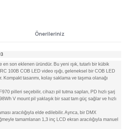
Önerileriniz
93
 son eklenen üründür. Bu yeni ışık, tutarlı bir kübik
deki RC 100B COB LED video ışığı, geleneksel bir COB LED
r. Kompakt tasarımı, kolay saklama ve taşıma olanağı
0 pilleri seçebilir, cihazı pil tutma sapları, PD hızlı şarj
98Wh V mount pil yaklaşık bir saat tam güç sağlar ve hızlı
sı aracılığıyla elde edilebilir. Ayrıca, bir DMX
ı düğmeyle tamamlanan 1,3 inç LCD ekran aracılığıyla manuel