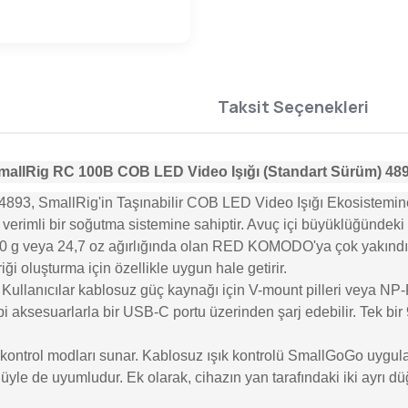
Taksit Seçenekleri
mallRig RC 100B COB LED Video Işığı (Standart Sürüm)
48
, SmallRig'in Taşınabilir COB LED Video Işığı Ekosistemine en
en verimli bir soğutma sistemine sahiptir. Avuç içi büyüklüğün
 700 g veya 24,7 oz ağırlığında olan RED KOMODO'ya çok yakındı
ği oluşturma için özellikle uygun hale getirir.
 Kullanıcılar kablosuz güç kaynağı için V-mount pilleri veya NP-F97
 aksesuarlarla bir USB-C portu üzerinden şarj edebilir. Tek bir 
kontrol modları sunar. Kablosuz ışık kontrolü SmallGoGo uygulama
rolüyle de uyumludur. Ek olarak, cihazın yan tarafındaki iki ayr