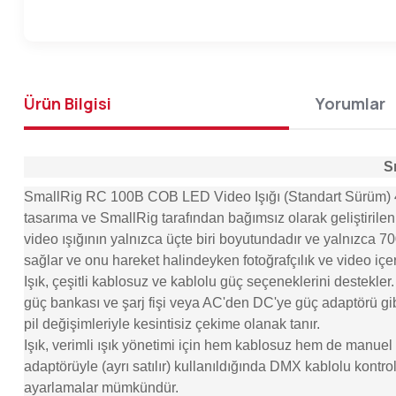
Ürün Bilgisi
Yorumlar
S
SmallRig RC 100B COB LED Video Işığı (Standart Sürüm) 4893
tasarıma ve SmallRig tarafından bağımsız olarak geliştiril
video ışığının yalnızca üçte biri boyutundadır ve yalnızca
sağlar ve onu hareket halindeyken fotoğrafçılık ve video içeri
Işık, çeşitli kablosuz ve kablolu güç seçeneklerini destekler.
güç bankası ve şarj fişi veya AC'den DC'ye güç adaptörü gibi
pil değişimleriyle kesintisiz çekime olanak tanır.
Işık, verimli ışık yönetimi için hem kablosuz hem de manuel 
adaptörüyle (ayrı satılır) kullanıldığında DMX kablolu kont
ayarlamalar mümkündür.