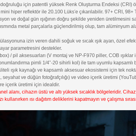
oğruluğu için patentli yüksek Renk Oluşturma Endeksi (CRI) özel
ini hiper reflektör ile 20.100 Lüks'e çıkarılabilir. 97+ CRI, 9
asyon ve doğal gün ışığının doğru şekilde yeniden üretilmesini sa
smında metal parçalarla güçlendirilmiş olup, tam alüminyum alaş
asyonuna izin veren dahili soğuk ve sıcak ışık ayarı, özel efekt 
 ayar parametresini destekler.
ox) / pil aksesuarları (V montaj ve NP-F970 piller, COB ışıklar iç
mlandırma pimli 1/4"-20 sihirli kol) ile tam uyumlu kapsamlı bir
 kaliteli ışık kaynağı ve kapsamlı aksesuar ekosistemi için tek n
, seyahat ve düğün fotoğrafçılığı) ve video içerik üretimi (YouTu
 içerik üretimi için idealdir.
l alanı, cihazın üstü ve altı yüksek sıcaklık bölgeleridir. Cih
hazı kullanırken ısı dağıtım deliklerini kapatmayın ve çalışma 