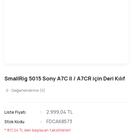
SmallRig 5015 Sony A7C II / A7CR için Deri Kılıf
0 - Değerlendirme (0)
2.999,04 TL
Liste Fiyatı
FDCA68573
Stok Kodu
* 817,24 TL den başlayan taksitlerle!!