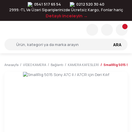
0541 517 65 54
0212 520 30 40
2999.-TL Ve Üzeri Siparişlerinizde Ücretsiz Kargo, Fonlar hariç
Detaylı inceleyin →
ARA
Anasayfa
VİDEO KAMERA
Bağlantı
KAMERA KAFESLERİ
SmallRig 5015 Sony