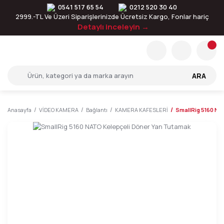
0541 517 65 54
0212 520 30 40
2999.-TL Ve Üzeri Siparişlerinizde Ücretsiz Kargo, Fonlar hariç
Detaylı inceleyin →
ARA
Anasayfa
VİDEO KAMERA
Bağlantı
KAMERA KAFESLERİ
SmallRig 5160 NA