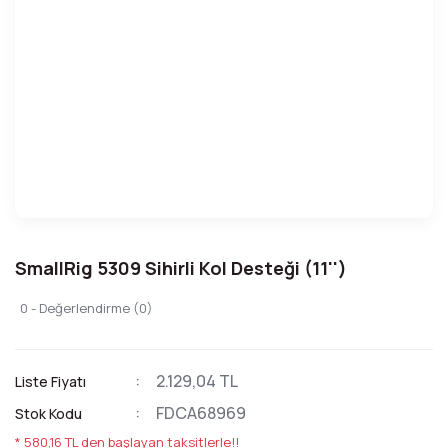
SmallRig 5309 Sihirli Kol Desteği (11'')
0 - Değerlendirme (0)
2.129,04 TL
Liste Fiyatı
FDCA68969
Stok Kodu
* 580,16 TL den başlayan taksitlerle!!