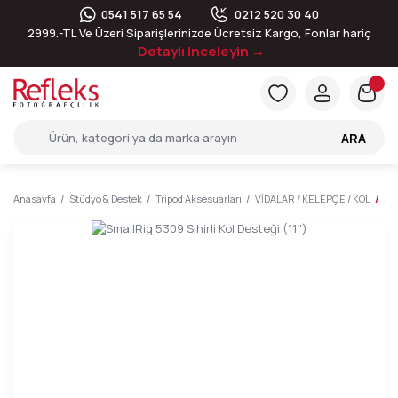
0541 517 65 54
0212 520 30 40
2999.-TL Ve Üzeri Siparişlerinizde Ücretsiz Kargo, Fonlar hariç
Detaylı inceleyin →
ARA
Anasayfa
Stüdyo & Destek
Tripod Aksesuarları
VİDALAR / KELEPÇE / KOL
Sma