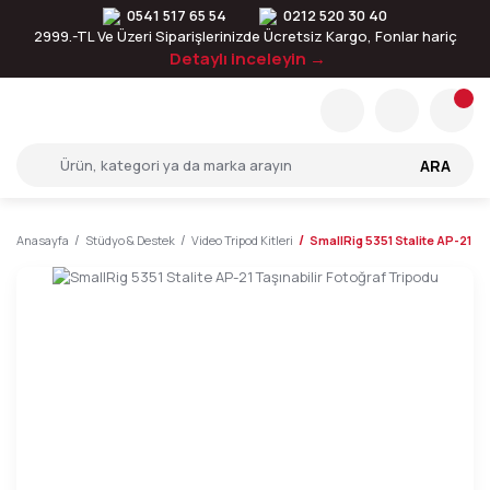
0541 517 65 54
0212 520 30 40
2999.-TL Ve Üzeri Siparişlerinizde Ücretsiz Kargo, Fonlar hariç
Detaylı inceleyin →
ARA
Anasayfa
Stüdyo & Destek
Video Tripod Kitleri
SmallRig 5351 Stalite AP-21 Ta