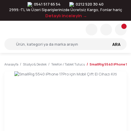
0541 517 65 54
0212 520 30 40
2999.-TL Ve Üzeri Siparişlerinizde Ücretsiz Kargo, Fonlar hariç
Detaylı inceleyin →
ARA
Anasayfa
Stüdyo & Destek
Telefon / Tablet Tutucu
SmallRig 5540 iPhone 17Pro