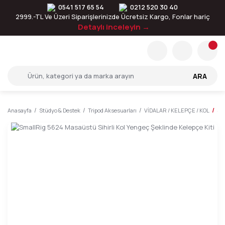
0541 517 65 54
0212 520 30 40
2999.-TL Ve Üzeri Siparişlerinizde Ücretsiz Kargo, Fonlar hariç
Detaylı inceleyin →
ARA
Anasayfa
Stüdyo & Destek
Tripod Aksesuarları
VİDALAR / KELEPÇE / KOL
Sm