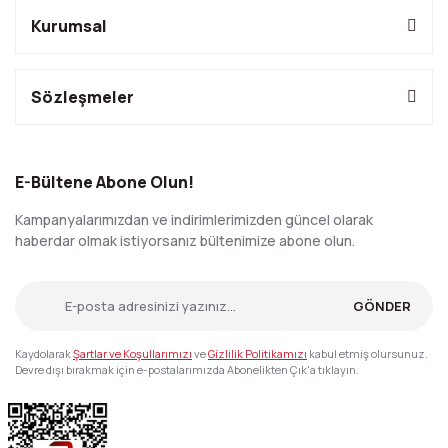
Kurumsal
Sözleşmeler
E-Bültene Abone Olun!
Kampanyalarımızdan ve indirimlerimizden güncel olarak
haberdar olmak istiyorsanız bültenimize abone olun.
GÖNDER
Kaydolarak
Şartlar ve Koşullarımızı
ve
Gizlilik Politikamızı
kabul etmiş olursunuz.
Devre dışı bırakmak için e-postalarımızda Abonelikten Çık'a tıklayın.