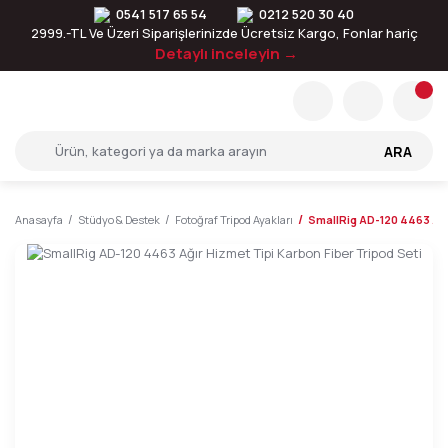
0541 517 65 54
0212 520 30 40
2999.-TL Ve Üzeri Siparişlerinizde Ücretsiz Kargo, Fonlar hariç
Detaylı inceleyin →
ARA
Anasayfa
Stüdyo & Destek
Fotoğraf Tripod Ayakları
SmallRig AD-120 4463 Ağır