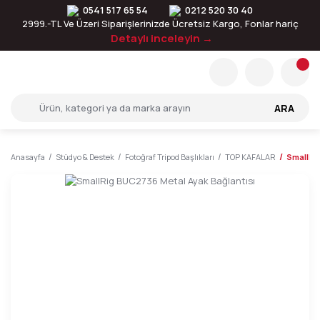
0541 517 65 54
0212 520 30 40
2999.-TL Ve Üzeri Siparişlerinizde Ücretsiz Kargo, Fonlar hariç
Detaylı inceleyin →
ARA
Anasayfa
Stüdyo & Destek
Fotoğraf Tripod Başlıkları
TOP KAFALAR
SmallRig