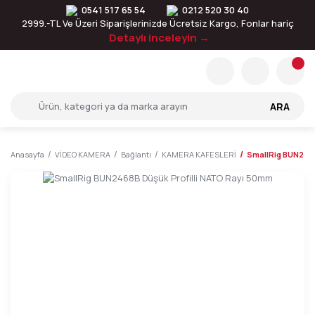
0541 517 65 54
0212 520 30 40
2999.-TL Ve Üzeri Siparişlerinizde Ücretsiz Kargo, Fonlar hariç
Detaylı inceleyin →
ARA
Anasayfa
VİDEO KAMERA
Bağlantı
KAMERA KAFESLERİ
SmallRig BUN2468