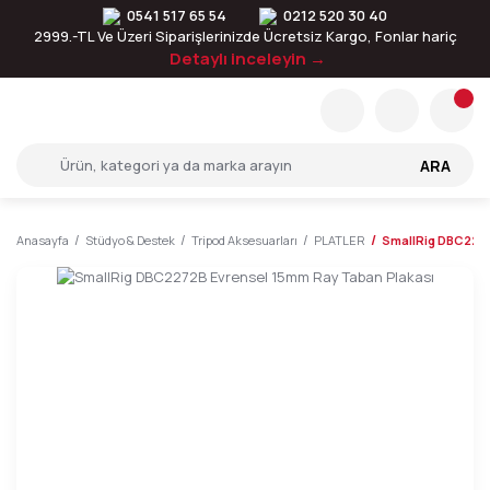
0541 517 65 54
0212 520 30 40
2999.-TL Ve Üzeri Siparişlerinizde Ücretsiz Kargo, Fonlar hariç
Detaylı inceleyin →
ARA
Anasayfa
Stüdyo & Destek
Tripod Aksesuarları
PLATLER
SmallRig DBC2272