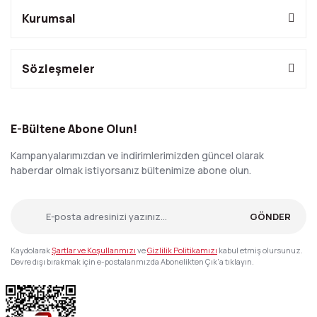
Kurumsal
Sözleşmeler
E-Bültene Abone Olun!
Kampanyalarımızdan ve indirimlerimizden güncel olarak
haberdar olmak istiyorsanız bültenimize abone olun.
GÖNDER
Kaydolarak
Şartlar ve Koşullarımızı
ve
Gizlilik Politikamızı
kabul etmiş olursunuz.
Devre dışı bırakmak için e-postalarımızda Abonelikten Çık'a tıklayın.