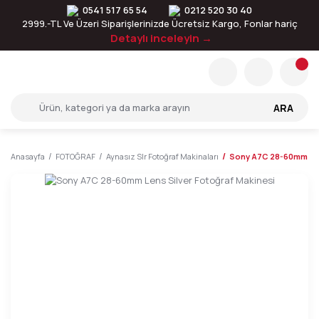
0541 517 65 54
0212 520 30 40
2999.-TL Ve Üzeri Siparişlerinizde Ücretsiz Kargo, Fonlar hariç
Detaylı inceleyin →
ARA
Anasayfa
FOTOĞRAF
Aynasız Slr Fotoğraf Makinaları
Sony A7C 28-60mm Lens