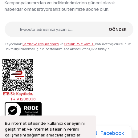
Kampanyalarımızdan ve indirimlerimizden güncel olarak
haberdar olmak istiyorsanız bültenimize abone olun.
GÖNDER
Kaydolarak
Şartlar ve Koşullarımızı
ve
Gizlilik Politikamızı
kabul etmiş olursunuz.
Devre dışı bırakmak için e-postalarımızda Abonelikten Çık'a tıklayın.
TR-A12D8D38
Bu internet sitesinde, kullanıcı deneyimini
geliştirmek ve internet sitesinin verimli
Facebook
çalışmasını sağlamak amacıyla çerezler