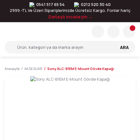
0541 517 65 54
0212 520 30 40
2999.-TL Ve Üzeri Siparişlerinizde Ücretsiz Kargo, Fonlar hariç
Detaylı inceleyin →
ARA
Anasayfa
AKSESUAR
Sony ALC-B1EM E-Mount Gövde Kapağı