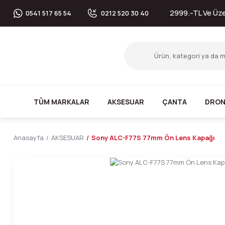
2999.-TL Ve Üzer
0541 517 65 54
0212 520 30 40
TÜM MARKALAR
AKSESUAR
ÇANTA
DRON
Anasayfa
AKSESUAR
Sony ALC-F77S 77mm Ön Lens Kapağı