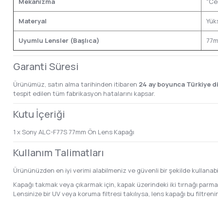
Mekanizma
"Ce
Materyal
Yüks
Uyumlu Lensler (Başlıca)
77m
Garanti Süresi
Ürünümüz, satın alma tarihinden itibaren
24 ay boyunca Türkiye d
tespit edilen tüm fabrikasyon hatalarını kapsar.
Kutu İçeriği
1 x Sony ALC-F77S 77mm Ön Lens Kapağı
Kullanım Talimatları
Ürününüzden en iyi verimi alabilmeniz ve güvenli bir şekilde kullanab
Kapağı takmak veya çıkarmak için, kapak üzerindeki iki tırnağı parmakl
Lensinize bir UV veya koruma filtresi takılıysa, lens kapağı bu filtren