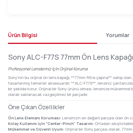
Ürün Bilgisi
Yorumlar
Sony ALC-F77S 77mm Ön Lens Kapağ
Profesyonel Lensleriniz İçin Orijinal Koruma
Sony'nin bu orijinal ön lens kapağı, **77mm filtre çapına** sahip ola
tasarlanmış temel bir aksesuardır. **ALC-F77S**, lensiniz çantanız
bir şekilde korur. Orijinal bir Sony ürünü olması, lensinize mükemm
olarak saklanacak vazgeçilmez bir parçadır.
Öne Çıkan Özellikler
Ön Lens Elemanı Koruması:
Lensinizin en değerli parçası olan ön ca
Kolay Kullanım için "Center-Pinch" Tasarım:
Ortadan sıkıştırılabil
Mükemmel ve Güvenli Uyum:
Orijinal bir Sony parçası olarak, 77mm