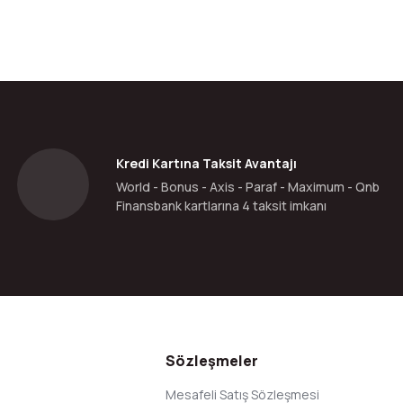
da yetersiz gördüğünüz noktaları öneri formunu kullanarak tarafımıza ilete
Bu ürüne ilk yorumu siz yapın!
Yorum Yaz
Kredi Kartına Taksit Avantajı
World - Bonus - Axis - Paraf - Maximum - Qnb
Finansbank kartlarına 4 taksit imkanı
Gönder
Sözleşmeler
Mesafeli Satış Sözleşmesi