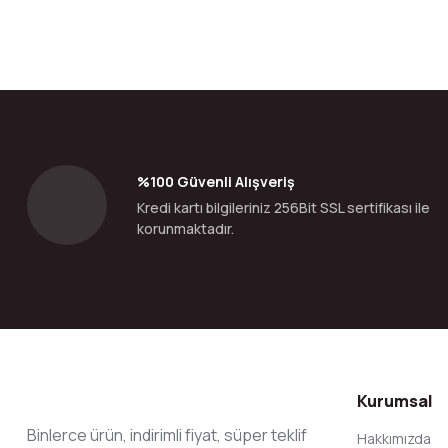
Bu ürünün fiyat bilgisi, resim, ürün açıklamalarında ve diğer konular
Görüş ve önerileriniz için teşekkür ederiz.
Ürün resmi kalitesiz, bozuk veya görüntülenemiyor.
Ürün açıklamasında eksik bilgiler bulunuyor.
Ürün bilgilerinde hatalar bulunuyor.
%100 Güvenli Alışveriş
Ürün fiyatı diğer sitelerden daha pahalı.
Kredi kartı bilgileriniz 256Bit SSL sertifikası ile
Bu ürüne benzer farklı alternatifler olmalı.
korunmaktadır.
Kurumsal
Binlerce ürün, indirimli fiyat, süper teklif
Hakkımızda