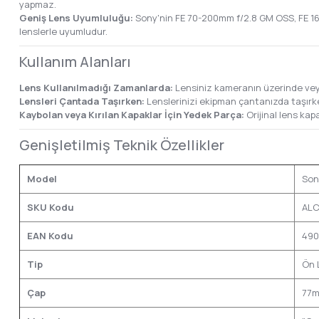
yapmaz.
Geniş Lens Uyumluluğu:
Sony'nin FE 70-200mm f/2.8 GM OSS, FE 16-
lenslerle uyumludur.
Kullanım Alanları
Lens Kullanılmadığı Zamanlarda:
Lensiniz kameranın üzerinde veya 
Lensleri Çantada Taşırken:
Lenslerinizi ekipman çantanızda taşırke
Kaybolan veya Kırılan Kapaklar İçin Yedek Parça:
Orijinal lens kap
Genişletilmiş Teknik Özellikler
Model
Son
SKU Kodu
ALC
EAN Kodu
490
Tip
Ön 
Çap
77