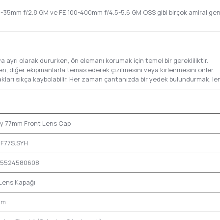
35mm f/2.8 GM ve FE 100-400mm f/4.5-5.6 GM OSS gibi birçok amiral gemi
ayrı olarak dururken, ön elemanı korumak için temel bir gerekliliktir.
n, diğer ekipmanlarla temas ederek çizilmesini veya kirlenmesini önler.
akları sıkça kaybolabilir. Her zaman çantanızda bir yedek bulundurmak, le
y 77mm Front Lens Cap
F77S.SYH
5524580608
Lens Kapağı
mm