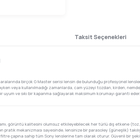
Taksit Seçenekleri
ı
n, aralarında birçok G Master serisi lensin de bulunduğu profesyonel lensl
dayken veya kullanılmadığı zamanlarda, cam yüzeyi tozdan, kirden, nemde
el bir uyum ve sıkı bir kapanma sağlayarak maksimum korumayı garanti ed
mı, görüntü kalitesini olumsuz etkileyebilecek her türlü dış etkene (toz, ç
en pratik mekanizması sayesinde, lensinize bir parasoley (güneşlik) takılıy
 filtre çapına sahip tüm Sony lenslerine tam olarak oturur. Güvenli bir şe