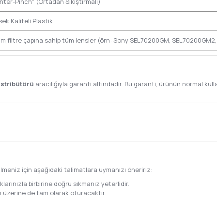
nter-Pinch" (Ortadan Sıkıştırmalı)
ek Kaliteli Plastik
m filtre çapına sahip tüm lensler (örn: Sony SEL70200GM, SEL70200GM
istribütörü
aracılığıyla garanti altındadır. Bu garanti, ürünün normal k
ilmeniz için aşağıdaki talimatlara uymanızı öneririz:
arınızla birbirine doğru sıkmanız yeterlidir.
in üzerine de tam olarak oturacaktır.