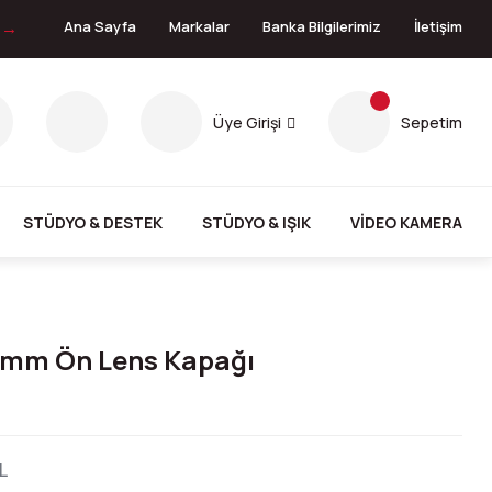
n →
Ana Sayfa
Markalar
Banka Bilgilerimiz
İletişim
Üye Girişi
Sepetim
STÜDYO & DESTEK
STÜDYO & IŞIK
VİDEO KAMERA
7mm Ön Lens Kapağı
L