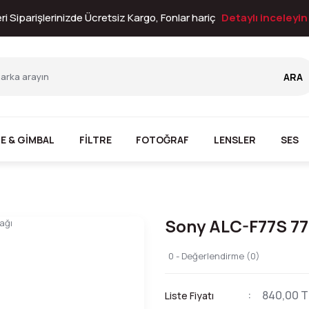
i Siparişlerinizde Ücretsiz Kargo, Fonlar hariç
Detaylı inceleyi
ARA
E & GİMBAL
FİLTRE
FOTOĞRAF
LENSLER
SES
Sony ALC-F77S 7
0 - Değerlendirme (0)
840,00 T
Liste Fiyatı