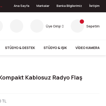
 →
Ana Sayfa
Markalar
Banka Bilgilerimiz
İletişim
Üye Girişi
Sepetim
STÜDYO & DESTEK
STÜDYO & IŞIK
VİDEO KAMERA
Kompakt Kablosuz Radyo Flaş
0 TL