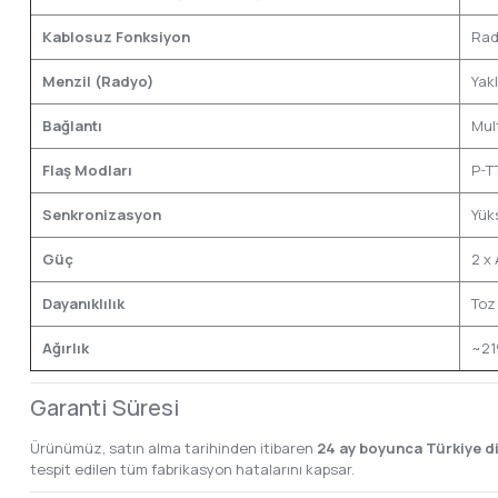
Kablosuz Fonksiyon
Rad
Menzil (Radyo)
Yak
Bağlantı
Mul
Flaş Modları
P-T
Senkronizasyon
Yük
Güç
2 x 
Dayanıklılık
Toz
Ağırlık
~219
Garanti Süresi
Ürünümüz, satın alma tarihinden itibaren
24 ay boyunca Türkiye d
tespit edilen tüm fabrikasyon hatalarını kapsar.