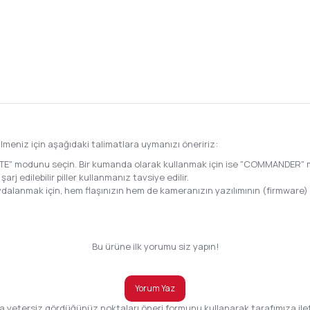
ilmeniz için aşağıdaki talimatlara uymanızı öneririz:
EMOTE" modunu seçin. Bir kumanda olarak kullanmak için ise "COMMANDER"
arj edilebilir piller kullanmanız tavsiye edilir.
 faydalanmak için, hem flaşınızın hem de kameranızın yazılımının (firmwa
Bu ürüne ilk yorumu siz yapın!
Yorum Yaz
da yetersiz gördüğünüz noktaları öneri formunu kullanarak tarafımıza ilete