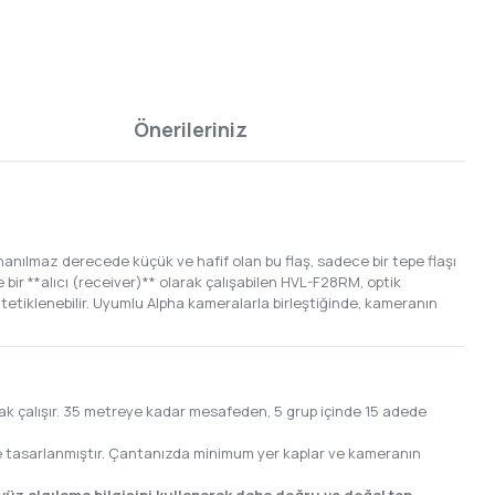
Önerileriniz
anılmaz derecede küçük ve hafif olan bu flaş, sadece bir tepe flaşı
ir **alıcı (receiver)** olarak çalışabilen HVL-F28RM, optik
 tetiklenebilir. Uyumlu Alpha kameralarla birleştiğinde, kameranın
ak çalışır. 35 metreye kadar mesafeden, 5 grup içinde 15 adede
 tasarlanmıştır. Çantanızda minimum yer kaplar ve kameranın