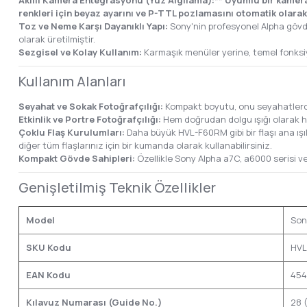
Akıllı Kamera Entegrasyonu (Yüz Algılama):** Uyumlu bir kameran
renkleri için beyaz ayarını ve P-TTL pozlamasını otomatik olarak
Toz ve Neme Karşı Dayanıklı Yapı:
Sony'nin profesyonel Alpha gövde
olarak üretilmiştir.
Sezgisel ve Kolay Kullanım:
Karmaşık menüler yerine, temel fonksiyon
Kullanım Alanları
Seyahat ve Sokak Fotoğrafçılığı:
Kompakt boyutu, onu seyahatlerde 
Etkinlik ve Portre Fotoğrafçılığı:
Hem doğrudan dolgu ışığı olarak he
Çoklu Flaş Kurulumları:
Daha büyük HVL-F60RM gibi bir flaşı ana ışık
diğer tüm flaşlarınız için bir kumanda olarak kullanabilirsiniz.
Kompakt Gövde Sahipleri:
Özellikle Sony Alpha a7C, a6000 serisi ve
Genişletilmiş Teknik Özellikler
Model
Son
SKU Kodu
HVL
EAN Kodu
454
Kılavuz Numarası (Guide No.)
28 