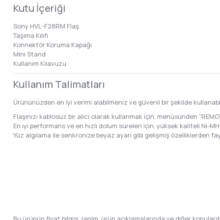
Kutu İçeriği
Sony HVL-F28RM Flaş
Taşıma Kılıfı
Konnektör Koruma Kapağı
Mini Stand
Kullanım Kılavuzu
Kullanım Talimatları
Ürününüzden en iyi verimi alabilmeniz ve güvenli bir şekilde kullanab
Flaşınızı kablosuz bir alıcı olarak kullanmak için, menüsünden "R
En iyi performans ve en hızlı dolum süreleri için, yüksek kaliteli Ni-MH ş
Yüz algılama ile senkronize beyaz ayarı gibi gelişmiş özelliklerden
Bu ürünün fiyat bilgisi, resim, ürün açıklamalarında ve diğer konular