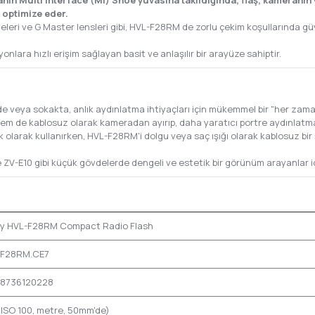
ın Multi Interface (MI) Shoe yuvasına takıldığında, flaş, kameranın 
 optimize eder.
leri ve G Master lensleri gibi, HVL-F28RM de zorlu çekim koşullarında güv
lara hızlı erişim sağlayan basit ve anlaşılır bir arayüze sahiptir.
veya sokakta, anlık aydınlatma ihtiyaçları için mükemmel bir "her zaman
m de kablosuz olarak kameradan ayırıp, daha yaratıcı portre aydınlatmal
 olarak kullanırken, HVL-F28RM'i dolgu veya saç ışığı olarak kablosuz bir 
 ZV-E10 gibi küçük gövdelerde dengeli ve estetik bir görünüm arayanlar içi
y HVL-F28RM Compact Radio Flash
F28RM.CE7
8736120228
(ISO 100, metre, 50mm'de)