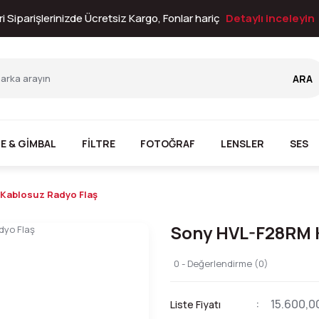
i Siparişlerinizde Ücretsiz Kargo, Fonlar hariç
Detaylı inceleyin
ARA
E & GİMBAL
FİLTRE
FOTOĞRAF
LENSLER
SES
Kablosuz Radyo Flaş
Sony HVL-F28RM 
0 - Değerlendirme (0)
15.600,0
Liste Fiyatı