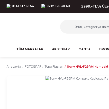
0541 517 65 54
0212 520 30 40
2999.-TL Ve Üzer
TÜM MARKALAR
AKSESUAR
ÇANTA
DRON
Anasayfa
FOTOĞRAF
Tepe Flaşları
Sony HVL-F28RM Kompakt 