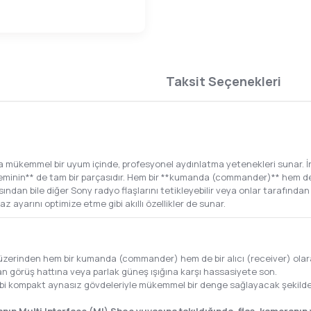
Taksit Seçenekleri
 mükemmel bir uyum içinde, profesyonel aydınlatma yetenekleri sunar. İn
eminin** de tam bir parçasıdır. Hem bir **kumanda (commander)** hem de b
dan bile diğer Sony radyo flaşlarını tetikleyebilir veya onlar tarafından
z ayarını optimize etme gibi akıllı özellikler de sunar.
 üzerinden hem bir kumanda (commander) hem de bir alıcı (receiver) olar
dan görüş hattına veya parlak güneş ışığına karşı hassasiyete son.
ibi kompakt aynasız gövdeleriyle mükemmel bir denge sağlayacak şekilde