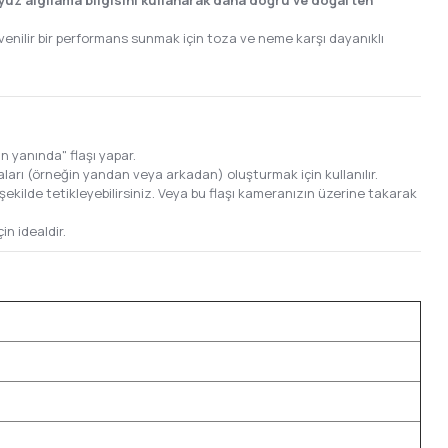
yüz algılama bilgisini kullanarak daha doğru ve doğal ten
enilir bir performans sunmak için toza ve neme karşı dayanıklı
 yanında" flaşı yapar.
arı (örneğin yandan veya arkadan) oluşturmak için kullanılır.
şekilde tetikleyebilirsiniz. Veya bu flaşı kameranızın üzerine takarak
n idealdir.