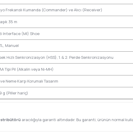
yo Frekanslı Kumanda (Commander) ve Alıcı (Receiver)
laşık 35 m
ti Interface (MI) Shoe
TL, Manuel
sek Hızlı Senkronizasyon (HSS), 1. & 2. Perde Senkronizasyonu
AA Tipi Pil (Alkalin veya Ni-MH)
 ve Neme Karşı Korumalı Tasarım
 g (Piller hariç)
istribütörü
aracılığıyla garanti altındadır. Bu garanti, ürünün normal k