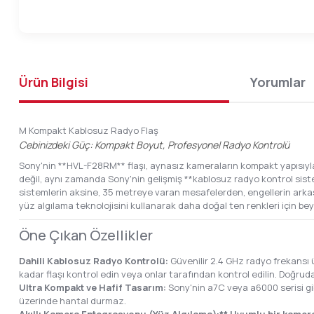
Ürün Bilgisi
Yorumlar
M Kompakt Kablosuz Radyo Flaş
Cebinizdeki Güç: Kompakt Boyut, Profesyonel Radyo Kontrolü
Sony'nin **HVL-F28RM** flaşı, aynasız kameraların kompakt yapısıyla
değil, aynı zamanda Sony'nin gelişmiş **kablosuz radyo kontrol sist
sistemlerin aksine, 35 metreye varan mesafelerden, engellerin arkasın
yüz algılama teknolojisini kullanarak daha doğal ten renkleri için beya
Öne Çıkan Özellikler
Dahili Kablosuz Radyo Kontrolü:
Güvenilir 2.4 GHz radyo frekansı
kadar flaşı kontrol edin veya onlar tarafından kontrol edilin. Doğru
Ultra Kompakt ve Hafif Tasarım:
Sony'nin a7C veya a6000 serisi g
üzerinde hantal durmaz.