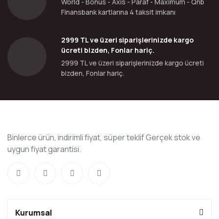
World - Bonus - Axis - Paraf - Maximum - Qnb
Finansbank kartlarına 4 taksit imkanı
2999 TL ve üzeri siparişlerinizde kargo
ücreti bizden, Fonlar hariç.
2999 TL ve üzeri siparişlerinizde kargo ücreti
bizden, Fonlar hariç.
Binlerce ürün, indirimli fiyat, süper teklif Gerçek stok ve
uygun fiyat garantisi.
Kurumsal