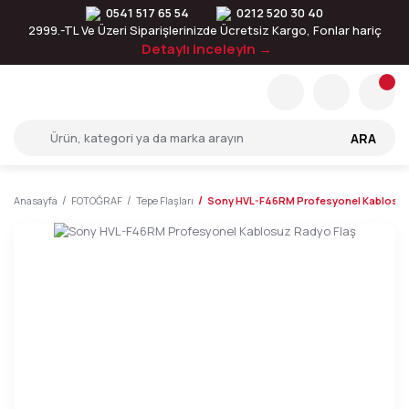
0541 517 65 54
0212 520 30 40
2999.-TL Ve Üzeri Siparişlerinizde Ücretsiz Kargo, Fonlar hariç
Detaylı inceleyin →
ARA
Anasayfa
FOTOĞRAF
Tepe Flaşları
Sony HVL-F46RM Profesyonel Kablosuz