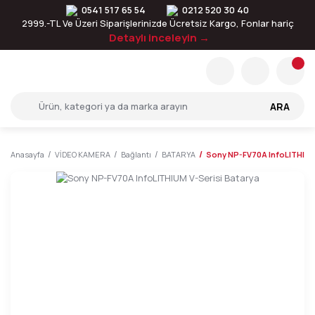
0541 517 65 54
0212 520 30 40
2999.-TL Ve Üzeri Siparişlerinizde Ücretsiz Kargo, Fonlar hariç
Detaylı inceleyin →
ARA
Anasayfa
VİDEO KAMERA
Bağlantı
BATARYA
Sony NP-FV70A InfoLITHIUM 