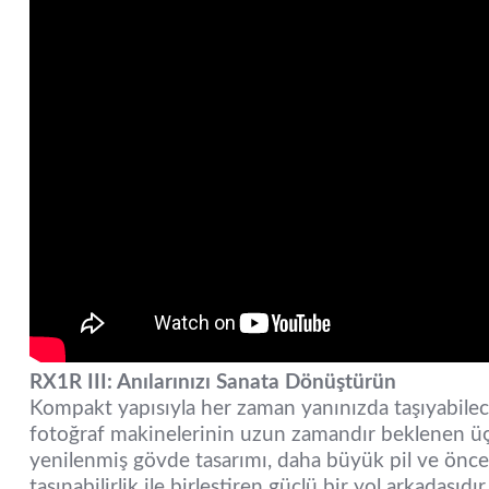
RX1R III: Anılarınızı Sanata Dönüştürün
Kompakt yapısıyla her zaman yanınızda taşıyabilece
fotoğraf makinelerinin uzun zamandır beklenen üç
yenilenmiş gövde tasarımı, daha büyük pil ve önce
taşınabilirlik ile birleştiren güçlü bir yol arkadaşıdır.