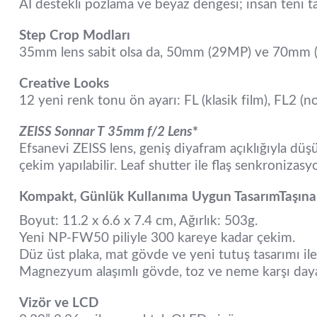
AI destekli pozlama ve beyaz dengesi; insan teni t
Step Crop Modları
35mm lens sabit olsa da, 50mm (29MP) ve 70mm (15
Creative Looks
12 yeni renk tonu ön ayarı: FL (klasik film), FL2 (nos
ZEISS Sonnar T 35mm f/2 Lens
*
Efsanevi ZEISS lens, geniş diyafram açıklığıyla düş
çekim yapılabilir. Leaf shutter ile flaş senkronizas
Kompakt, Günlük Kullanıma Uygun Tasarım
Taşınab
Boyut: 11.2 x 6.6 x 7.4 cm, Ağırlık: 503g.
Yeni NP-FW50 piliyle 300 kareye kadar çekim.
Düz üst plaka, mat gövde ve yeni tutuş tasarımı il
Magnezyum alaşımlı gövde, toz ve neme karşı daya
Vizör ve LCD