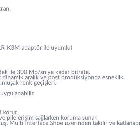
kran.
LR-K3M adaptör ile uyumlu)
ek ile 300 Mb/sn’ye kadar bitrate.
k dinamik aralık ve post prodüksiyonda esneklik.
umuşak renk geçişleri.
uygulanabilir.
i korur.
ve pile erişim sağlarken koruma sunar.
tuş. Multi Interface Shoe üzerinden takılır ve katlanabi