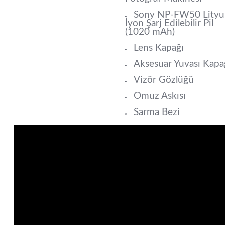
Sony NP-FW50 Lity
İyon Şarj Edilebilir Pil
(1020 mAh)
Lens Kapağı
Aksesuar Yuvası Kapa
Vizör Gözlüğü
Omuz Askısı
Sarma Bezi