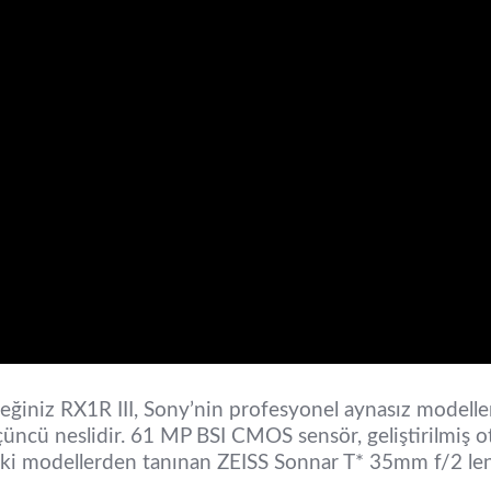
ğiniz RX1R III, Sony’nin profesyonel aynasız modelleri
üncü neslidir. 61 MP BSI CMOS sensör, geliştirilmiş 
ki modellerden tanınan ZEISS Sonnar T* 35mm f/2 lensi