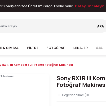
i Siparişlerinizde Ücretsiz Kargo, Fonlar hariç
Detaylı inceleyin
ARA
E & GİMBAL
FİLTRE
FOTOĞRAF
LENSLER
SES
 RX1R III Kompakt Full Frame Fotoğraf Makinesi
Sony RX1R III Kom
Fotoğraf Makines
0 - Değerlendirme (0)