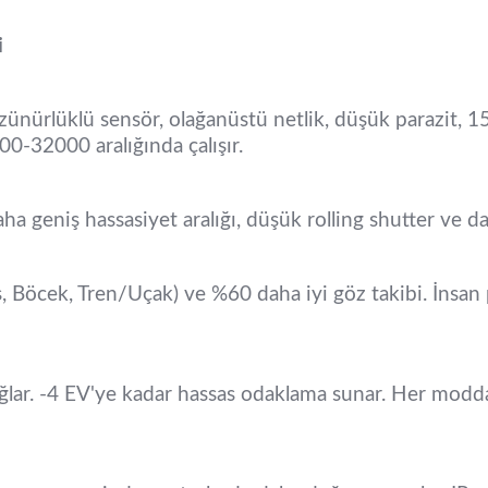
i
ürlüklü sensör, olağanüstü netlik, düşük parazit, 15 d
00-32000 aralığında çalışır.
ha geniş hassasiyet aralığı, düşük rolling shutter ve d
ş, Böcek, Tren/Uçak) ve %60 daha iyi göz takibi. İnsan
lar. -4 EV'ye kadar hassas odaklama sunar. Her modda 