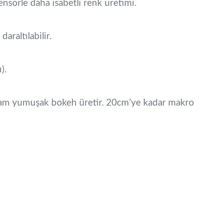
nsörle daha isabetli renk üretimi.
raltılabilir.
).
iyafram yumuşak bokeh üretir. 20cm’ye kadar makro