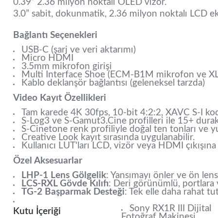
0.39” 2.36 milyon noktalı OLED vizör.
3.0” sabit, dokunmatik, 2.36 milyon noktalı LCD e
Bağlantı Seçenekleri
USB-C (şarj ve veri aktarımı)
Micro HDMI
3.5mm mikrofon girişi
Multi Interface Shoe (ECM-B1M mikrofon ve X
Kablo deklanşör bağlantısı (geleneksel tarzda)
Video Kayıt Özellikleri
Tam karede 4K 30fps, 10-bit 4:2:2, XAVC S-I kod
S-Log3 ve S-Gamut3.Cine profilleri ile 15+ dura
S-Cinetone renk profiliyle doğal ten tonları ve y
Creative Look kayıt sırasında uygulanabilir.
Kullanıcı LUT'ları LCD, vizör veya HDMI çıkışına 
Özel Aksesuarlar
LHP-1 Lens Gölgelik
: Yansımayı önler ve ön lens
LCS-RXL Gövde Kılıfı
: Deri görünümlü, portlara 
TG-2 Başparmak Desteği
: Tek elle daha rahat tu
Sony RX1R III Dijital
Kutu İçeriği
Fotoğraf Makinesi