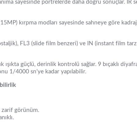
anıma sayesinde portrelerde daha doğru sonuçlar. IR se
MP) kırpma modları sayesinde sahneye göre kadraj da
taljik), FL3 (slide film benzeri) ve IN (instant film tarzı
ük ışıkta güçlü, derinlik kontrolü sağlar. 9 bıçaklı d
yonu 1/4000 sn’ye kadar yapılabilir.
ilirlik
e zarif görünüm.
nıklı.