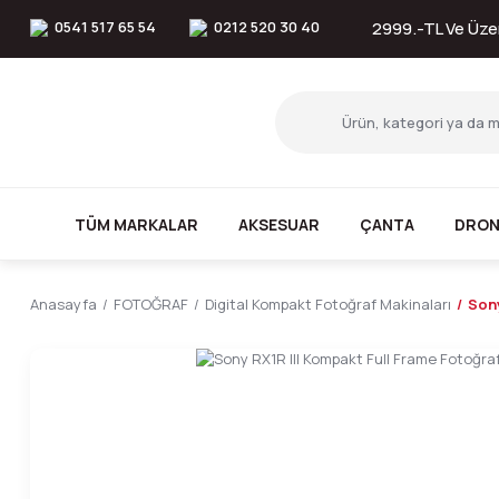
0541 517 65 54
0212 520 30 40
2999.-TL Ve Üzer
TÜM MARKALAR
AKSESUAR
ÇANTA
DRON
Anasayfa
FOTOĞRAF
Digital Kompakt Fotoğraf Makinaları
Sony