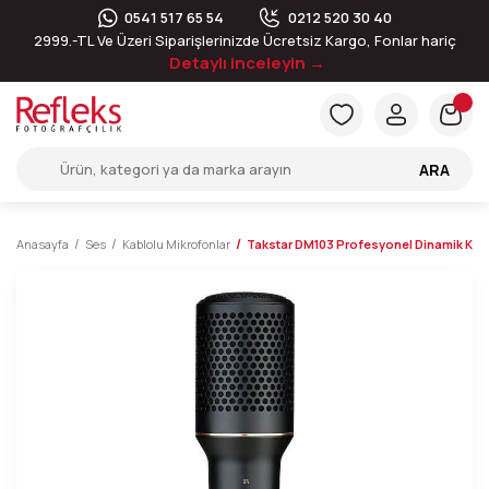
0541 517 65 54
0212 520 30 40
2999.-TL Ve Üzeri Siparişlerinizde Ücretsiz Kargo, Fonlar hariç
Detaylı inceleyin →
ARA
Anasayfa
Ses
Kablolu Mikrofonlar
Takstar DM103 Profesyonel Dinamik Kar