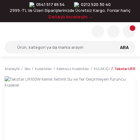
0541 517 65 54
0212 520 30 40
2999.-TL Ve Üzeri Siparişlerinizde Ücretsiz Kargo, Fonlar hariç
Detaylı inceleyin →
ARA
Anasayfa
Ses
Kulaklıklar
Kablosuz Kulaklıklar
KULAK İÇİ
Takstar LR100W