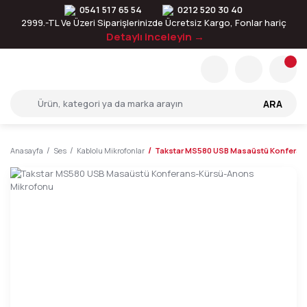
0541 517 65 54
0212 520 30 40
2999.-TL Ve Üzeri Siparişlerinizde Ücretsiz Kargo, Fonlar hariç
Detaylı inceleyin →
ARA
Anasayfa
Ses
Kablolu Mikrofonlar
Takstar MS580 USB Masaüstü Konferan