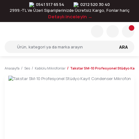
0541 517 65 54
0212 520 30 40
2999.-TL Ve Üzeri Siparişlerinizde Ücretsiz Kargo, Fonlar hariç
Detaylı inceleyin →
ARA
Anasayfa
Ses
Kablolu Mikrofonlar
Takstar SM-10 Profesyonel Stüdyo Kayı