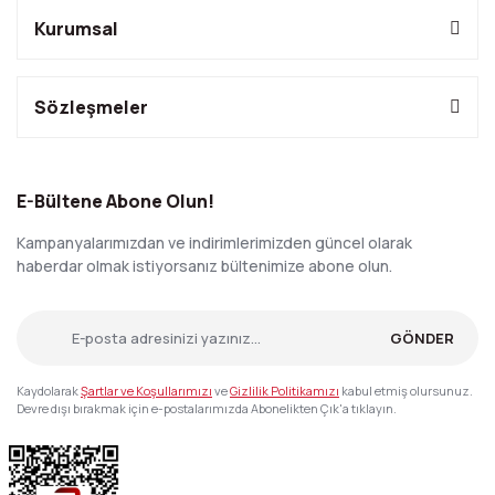
Kurumsal
Sözleşmeler
E-Bültene Abone Olun!
Kampanyalarımızdan ve indirimlerimizden güncel olarak
haberdar olmak istiyorsanız bültenimize abone olun.
GÖNDER
Kaydolarak
Şartlar ve Koşullarımızı
ve
Gizlilik Politikamızı
kabul etmiş olursunuz.
Devre dışı bırakmak için e-postalarımızda Abonelikten Çık'a tıklayın.