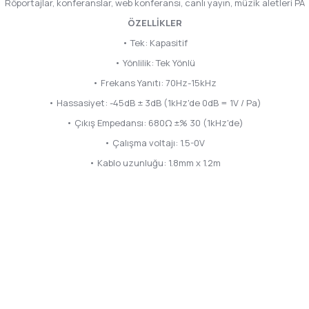
Röportajlar, konferanslar, web konferansı, canlı yayın, müzik aletleri PA
ÖZELLİKLER
• Tek: Kapasitif
• Yönlilik: Tek Yönlü
• Frekans Yanıtı: 70Hz-15kHz
• Hassasiyet: -45dB ± 3dB (1kHz'de 0dB = 1V / Pa)
• Çıkış Empedansı: 680Ω ±% 30 (1kHz'de)
• Çalışma voltajı: 1.5-0V
• Kablo uzunluğu: 1.8mm x 1.2m
da yetersiz gördüğünüz noktaları öneri formunu kullanarak tarafımıza ilete