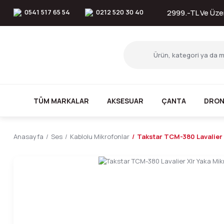
0541 517 65 54
0212 520 30 40
2999.-TL Ve Üzer
TÜM MARKALAR
AKSESUAR
ÇANTA
DRON
Anasayfa
Ses
Kablolu Mikrofonlar
Takstar TCM-380 Lavalier 