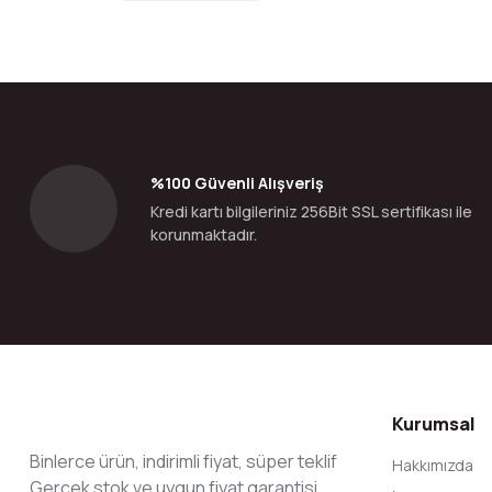
Görüş ve önerileriniz için teşekkür ederiz.
Ürün resmi kalitesiz, bozuk veya görüntülenemiyor.
Ürün açıklamasında eksik bilgiler bulunuyor.
Ürün bilgilerinde hatalar bulunuyor.
Ürün fiyatı diğer sitelerden daha pahalı.
Bu ürüne benzer farklı alternatifler olmalı.
%100 Güvenli Alışveriş
Kredi kartı bilgileriniz 256Bit SSL sertifikası ile
korunmaktadır.
Kurumsal
Binlerce ürün, indirimli fiyat, süper teklif
Hakkımızda
Gerçek stok ve uygun fiyat garantisi.