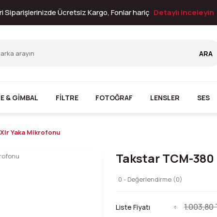
i Siparişlerinizde Ücretsiz Kargo, Fonlar hariç
Detaylı inceleyin
ARA
E & GİMBAL
FİLTRE
FOTOĞRAF
LENSLER
SES
Xlr Yaka Mikrofonu
Takstar TCM-380 L
0 - Değerlendirme (0)
1.003,80 
Liste Fiyatı