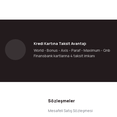
Bu ürüne ilk yorumu siz yapın!
Yorum Yaz
Kredi Kartına Taksit Avantajı
World - Bonus - Axis - Paraf - Maximum - Qnb
Finansbank kartlarına 4 taksit imkanı
Gönder
Sözleşmeler
Mesafeli Satış Sözleşmesi