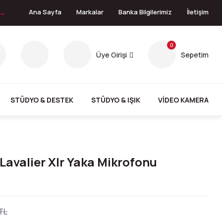
 →
Ana Sayfa
Markalar
Banka Bilgilerimiz
İletişim
0
Üye Girişi
Sepetim
STÜDYO & DESTEK
STÜDYO & IŞIK
VİDEO KAMERA
avalier Xlr Yaka Mikrofonu
TL