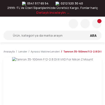
0541 517 65 54
0212 520 30 40
2999.-TL Ve Üzeri Siparişlerinizde Ücretsiz Kargo, Fonlar hariç
Detaylı inceleyin →
ARA
Anasayfa
Lensler
Aynasız Makine Lensleri
Tamron 35-100mm F/2-2.8 DI III 