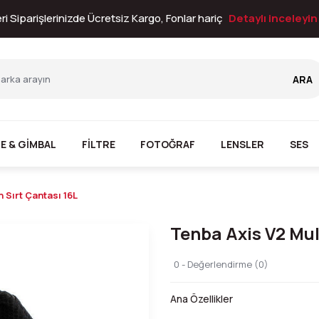
i Siparişlerinizde Ücretsiz Kargo, Fonlar hariç
Detaylı inceleyi
ARA
E & GİMBAL
FİLTRE
FOTOĞRAF
LENSLER
SES
 Sırt Çantası 16L
Tenba Axis V2 Mul
0 - Değerlendirme (0)
Ana Özellikler