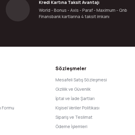
Kredi Kartına Taksit Avantajı
World - Bonus - Axis - Paraf - Maximum - Qnb
Finansbank kartlarına 4 taksit imkanı
Gönder
Sözleşmeler
Mesafeli Satış Sözleşmesi
Gizlilik ve Güvenlik
İptal ve İade Şartları
im Formu
Kişisel Veriler Politikası
Sipariş ve Teslimat
Ödeme İşlemleri