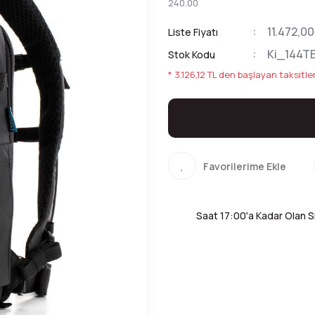
240.00
11.472,00
Liste Fiyatı
Ki_144T
Stok Kodu
* 3.126,12 TL den başlayan taksitler
Saat 17:00'a Kadar Olan Si