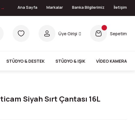
n →
Ana Sayfa
Markalar
Banka Bilgilerimiz
İletişim
Üye Girişi
Sepetim
STÜDYO & DESTEK
STÜDYO & IŞIK
VİDEO KAMERA
ticam Siyah Sırt Çantası 16L