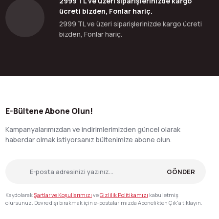
2999 TL ve üzeri siparişlerinizde kargo
ücreti bizden, Fonlar hariç.
2999 TL ve üzeri siparişlerinizde kargo ücreti
bizden, Fonlar hariç.
E-Bültene Abone Olun!
Kampanyalarımızdan ve indirimlerimizden güncel olarak
haberdar olmak istiyorsanız bültenimize abone olun.
GÖNDER
Kaydolarak
Şartlar ve Koşullarımızı
ve
Gizlilik Politikamızı
kabul etmiş
olursunuz. Devre dışı bırakmak için e-postalarımızda Abonelikten Çık'a tıklayın.