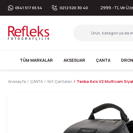
2999.-TL Ve Üzer
0541 517 65 54
0212 520 30 40
TÜM MARKALAR
AKSESUAR
ÇANTA
DRON
Anasayfa
ÇANTA
Sırt Çantaları
Tenba Axis V2 Multicam Siyah