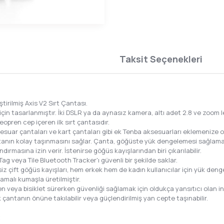
Taksit Seçenekleri
irilmiş Axis V2 Sırt Çantası.
ı için tasarlanmıştır. İki DSLR ya da aynasız kamera, altı adet 2.8 ve zoom
opren cep içeren ilk sırt çantasıdır.
esuar çantaları ve kart çantaları gibi ek Tenba aksesuarları eklemenize o
ntanın kolay taşınmasını sağlar. Çanta, göğüste yük dengelemesi sağlamak i
masına izin verir. İstenirse göğüs kayışlarından biri çıkarılabilir.
ag veya Tile Bluetooth Tracker'ı güvenli bir şekilde saklar.
z çift göğüs kayışları, hem erkek hem de kadın kullanıcılar için yük deng
amalı kumaşla üretilmiştir.
eya bisiklet sürerken güvenliği sağlamak için oldukça yansıtıcı olan ince 
ak çantanın önüne takılabilir veya güçlendirilmiş yan cepte taşınabilir.
t