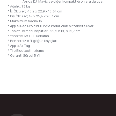
Ayrıca DJI Mavic ve diğer kompakt dronlara da uyar.
* Ağırlık; 1.3 kg
* İç Ölçüler; 43,2 x 22,9 x 13,34 cm
* Dış Ölçüler; 47 x 25,4 x 20,3 cm
* Maksimum hacim 16 L
* Apple iPad Pro gibi 11 inç'e kadar olan bir tablete uyar.
* Tablet Bölmesi Boyutları; 29,2 x 19,1 x 12,7 cm
* Yansıtıcı MOLLE Dokuma
* Benzersiz çift göğüs kayışları
* Apple Air Tag
* Tile Bluetooth İzleme
* Garanti Süresi 5 Yıl
Bu ürünün fiyat bilgisi, resim, ürün açıklamalarında ve diğer konular
Görüş ve önerileriniz için teşekkür ederiz.
Ürün resmi kalitesiz, bozuk veya görüntülenemiyor.
Ürün açıklamasında eksik bilgiler bulunuyor.
Ürün bilgilerinde hatalar bulunuyor.