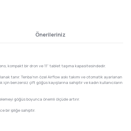
Önerileriniz
 lens, kompakt bir dron ve 11” tablet taşıma kapasitesindedir.
lanak tanır. Tenba'nın özel Airflow askı takımı ve otomatik ayarlanan
çin benzersiz çift göğüs kayışlarına sahiptir ve kadın kullanıcıların
elemeyi göğüs boyunca önemli ölçüde artırır.
bir ipliğe sahiptir.