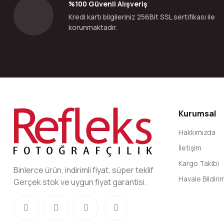
%100 Güvenli Alışveriş
Ürün fiyatı diğer sitelerden daha pahalı.
Kredi kartı bilgileriniz 256Bit SSL sertifikası ile
Bu ürüne benzer farklı alternatifler olmalı.
korunmaktadır.
Kurumsal
Hakkımızda
İletişim
Kargo Takibi
Binlerce ürün, indirimli fiyat, süper teklif
Havale Bildir
Gerçek stok ve uygun fiyat garantisi.