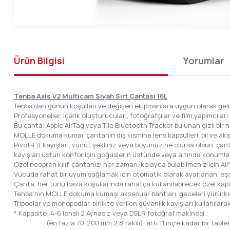
Ürün Bilgisi
Yorumlar
Tenba Axis V2 Multicam Siyah Sırt Çantası 16L
Tenba’dan günün koşulları ve değişen ekipmanlara uygun olarak gelişt
Profesyoneller, içerik oluşturucuları, fotoğrafçılar ve film yapımcılar
Bu çanta; Apple AirTag veya Tile Bluetooth Tracker bulunan gizli bir ne
MOLLE dokuma kumaı, çantanın dış kısmına lens kapsülleri, pil ve aks
Pivot-Fit kayışları, vücut şekliniz veya boyunuz ne olursa olsun, ça
kayışları üstün konfor için göğüslerin üstünde veya altında konumlandır
Özel neopren kılıf, çantanızı her zaman, kolayca bulabilmeniz için AirT
Vücuda rahat bir uyum sağlamak için otomatik olarak ayarlanan, eşsi
Çanta, her türlü hava koşullarında rahatça kullanılabilecek özel kapl
Tenba'nın MOLLE dokuma kumaşı aksesuar bantları, geceleri yürürken v
Tripodlar ve monopodlar, birlikte verilen güvenlik kayışları kullanılar
* Kapasite; 4-6 lensli 2 Aynasız veya DSLR fotoğraf makinesi
(en fazla 70-200 mm 2,8 takılı), artı 11 inç'e kadar bir table