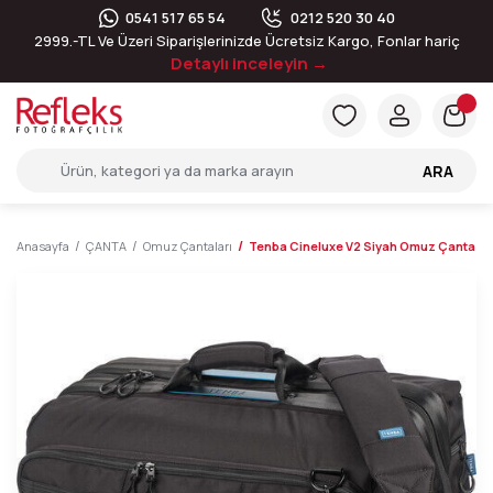
0541 517 65 54
0212 520 30 40
2999.-TL Ve Üzeri Siparişlerinizde Ücretsiz Kargo, Fonlar hariç
Detaylı inceleyin →
ARA
Anasayfa
ÇANTA
Omuz Çantaları
Tenba Cineluxe V2 Siyah Omuz Çantası 