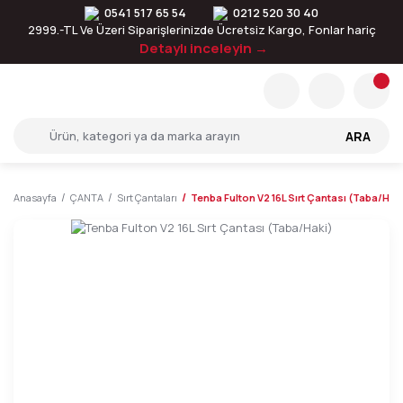
0541 517 65 54
0212 520 30 40
2999.-TL Ve Üzeri Siparişlerinizde Ücretsiz Kargo, Fonlar hariç
Detaylı inceleyin →
ARA
Anasayfa
ÇANTA
Sırt Çantaları
Tenba Fulton V2 16L Sırt Çantası (Taba/Hak