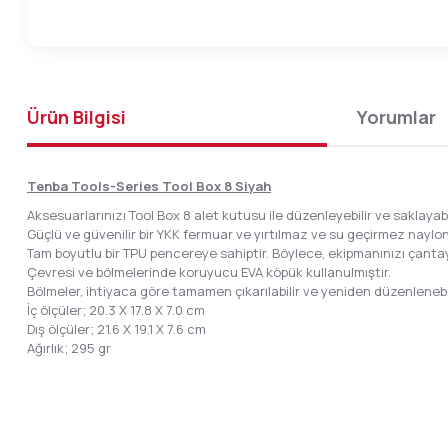
Ürün Bilgisi
Yorumlar
Tenba Tools-Series Tool Box 8 Siyah
Aksesuarlarınızı Tool Box 8 alet kutusu ile düzenleyebilir ve saklayabil
Güçlü ve güvenilir bir YKK fermuar ve yırtılmaz ve su geçirmez naylon
Tam boyutlu bir TPU pencereye sahiptir. Böylece, ekipmanınızı çantay
Çevresi ve bölmelerinde koruyucu EVA köpük kullanulmıştır.
Bölmeler, ihtiyaca göre tamamen çıkarılabilir ve yeniden düzenlenebil
İç ölçüler; 20.3 X 17.8 X 7.0 cm
Dış ölçüler; 21.6 X 19.1 X 7.6 cm
Ağırlık; 295 gr
Bu ürünün fiyat bilgisi, resim, ürün açıklamalarında ve diğer konular