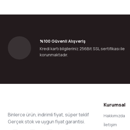
Görüş ve önerileriniz için teşekkür ederiz.
Ürün resmi kalitesiz, bozuk veya görüntülenemiyor.
Ürün açıklamasında eksik bilgiler bulunuyor.
Ürün bilgilerinde hatalar bulunuyor.
%100 Güvenli Alışveriş
Ürün fiyatı diğer sitelerden daha pahalı.
Kredi kartı bilgileriniz 256Bit SSL sertifikası ile
Bu ürüne benzer farklı alternatifler olmalı.
korunmaktadır.
Kurumsal
Binlerce ürün, indirimli fiyat, süper teklif
Hakkımızda
Gerçek stok ve uygun fiyat garantisi.
İletişim