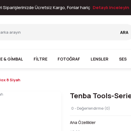
i Siparişlerinizde Ücretsiz Kargo, Fonlar hariç
Detaylı inceleyin
ARA
E & GİMBAL
FİLTRE
FOTOĞRAF
LENSLER
SES
ox 8 Siyah
Tenba Tools-Serie
0 - Değerlendirme (0)
Ana Özellikler