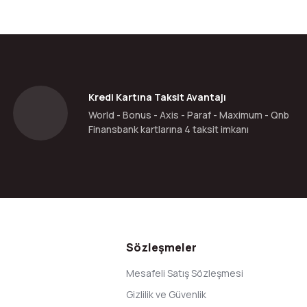
Bu ürüne ilk yorumu siz yapın!
Yorum Yaz
Kredi Kartına Taksit Avantajı
World - Bonus - Axis - Paraf - Maximum - Qnb
Finansbank kartlarına 4 taksit imkanı
Gönder
Sözleşmeler
Mesafeli Satış Sözleşmesi
Gizlilik ve Güvenlik