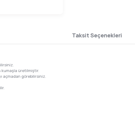
Taksit Seçenekleri
irsiniz.
 kumaşla üretilmiştir.
ı açmadan görebilirsiniz.
ir.
da yetersiz gördüğünüz noktaları öneri formunu kullanarak tarafımıza ilete