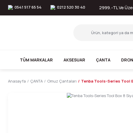
0541 517 65 54
0212 520 30 40
2999.-TL Ve Üzer
TÜM MARKALAR
AKSESUAR
ÇANTA
DRON
Anasayfa
ÇANTA
Omuz Çantaları
Tenba Tools-Series Tool B