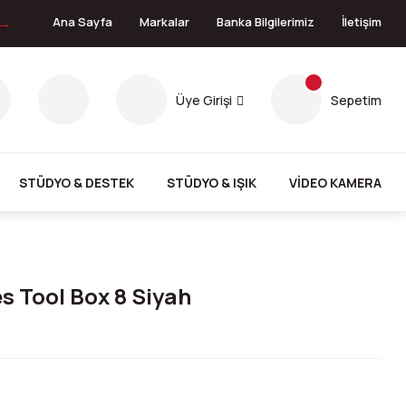
 →
Ana Sayfa
Markalar
Banka Bilgilerimiz
İletişim
Üye Girişi
Sepetim
STÜDYO & DESTEK
STÜDYO & IŞIK
VİDEO KAMERA
s Tool Box 8 Siyah