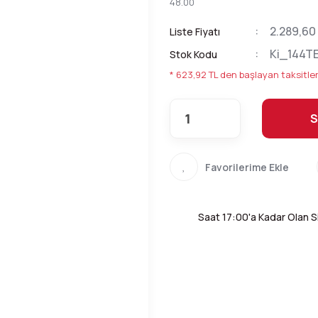
48.00
2.289,60
Liste Fiyatı
Ki_144T
Stok Kodu
* 623,92 TL den başlayan taksitler
S
Saat 17:00'a Kadar Olan Si