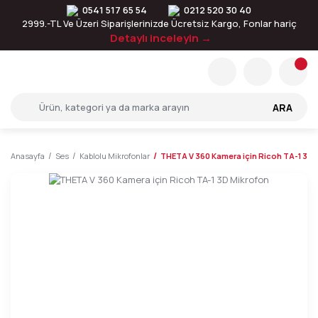
0541 517 65 54
0212 520 30 40
2999.-TL Ve Üzeri Siparişlerinizde Ücretsiz Kargo, Fonlar hariç
Detaylı inceleyin →
ARA
Anasayfa
Ses
Kablolu Mikrofonlar
THETA V 360 Kamera için Ricoh TA-1 3D 