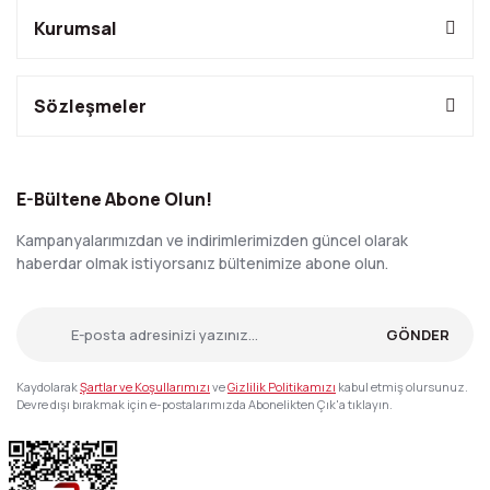
Kurumsal
Sözleşmeler
E-Bültene Abone Olun!
Kampanyalarımızdan ve indirimlerimizden güncel olarak
haberdar olmak istiyorsanız bültenimize abone olun.
GÖNDER
Kaydolarak
Şartlar ve Koşullarımızı
ve
Gizlilik Politikamızı
kabul etmiş olursunuz.
Devre dışı bırakmak için e-postalarımızda Abonelikten Çık'a tıklayın.