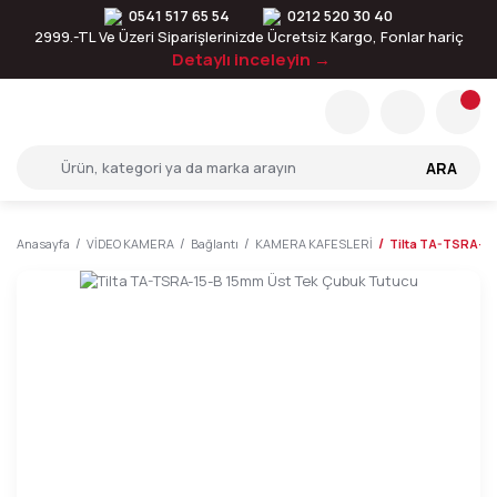
0541 517 65 54
0212 520 30 40
2999.-TL Ve Üzeri Siparişlerinizde Ücretsiz Kargo, Fonlar hariç
Detaylı inceleyin →
ARA
Anasayfa
VİDEO KAMERA
Bağlantı
KAMERA KAFESLERİ
Tilta TA-TSRA-15