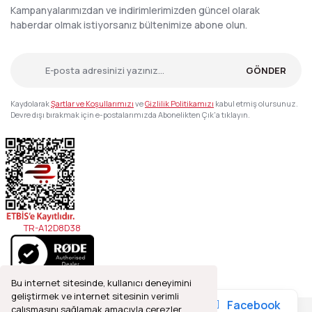
Kampanyalarımızdan ve indirimlerimizden güncel olarak
haberdar olmak istiyorsanız bültenimize abone olun.
GÖNDER
Kaydolarak
Şartlar ve Koşullarımızı
ve
Gizlilik Politikamızı
kabul etmiş olursunuz.
Devre dışı bırakmak için e-postalarımızda Abonelikten Çık'a tıklayın.
TR-A12D8D38
Bu internet sitesinde, kullanıcı deneyimini
geliştirmek ve internet sitesinin verimli
Facebook
çalışmasını sağlamak amacıyla çerezler