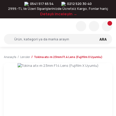
0541 517 65 54
0212 520 30 40
2999.-TL Ve Üzeri Siparişlerinizde Ücretsiz Kargo, Fonlar hariç
Detaylı inceleyin →
ARA
Anasayfa
Lensler
Tokina atx-m 23mm F1.4 Lens (Fujifilm X Uyumlu)