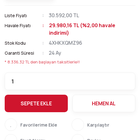
30.592,00 TL
Liste Fiyatı
29.980,16 TL (%2,00 havale
Havale Fiyatı
indirimi)
4XHKXQMZ96
Stok Kodu
24 Ay
Garanti Süresi
* 8.336,32 TL den başlayan taksitlerle!!
SEPETE EKLE
HEMEN AL
Karşılaştır