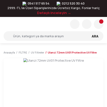
0541 517 65 54
0212 520 30 40
2999.-TL Ve Üzeri Siparişlerinizde Ücretsiz Kargo, Fonlar hariç
Detaylı inceleyin →
ARA
Anasayfa
FİLTRE
UV Filtreler
Ulanzi 72mm UV01 Protective UV Filtre