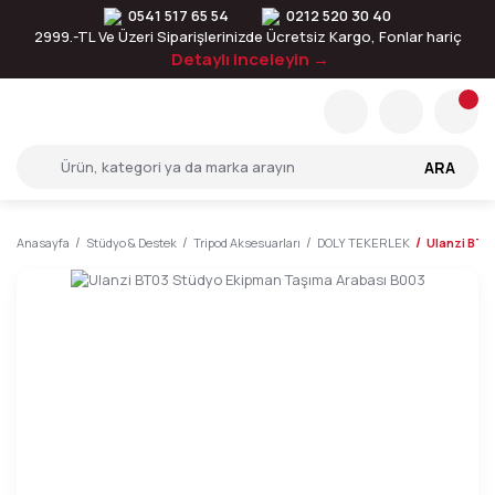
0541 517 65 54
0212 520 30 40
2999.-TL Ve Üzeri Siparişlerinizde Ücretsiz Kargo, Fonlar hariç
Detaylı inceleyin →
ARA
Anasayfa
Stüdyo & Destek
Tripod Aksesuarları
DOLY TEKERLEK
Ulanzi BT0