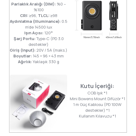
Parlaklık Aralığı (DIM):
%0 –
%100
CRI:
≥96,
TLCL:
≥98
Aydınlatma (Illuminance):
0.5
m’de 14500 lux
Işın Açısı:
120°
Şarj Portu:
Type-C (PD 3.0
destekler)
Giriş (Input):
20V / 5A (maks.)
Boyutlar:
145 × 96 × 43 mm
Ağırlık:
Yaklaşık 330 g
Kutu İçeriği:
COB Işık *1
Mini Bowens Mount Difüzör *1
1 m Güç Kablosu (PD 100W
destekler) *1
Kullanım Kılavuzu *1