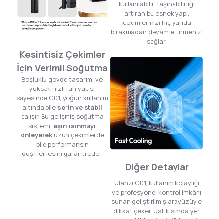
kullanılabilir. Taşınabilirliği
artıran bu esnek yapı,
çekimlerinizi hiç yarıda
bırakmadan devam ettirmenizi
sağlar.
Kesintisiz Çekimler
İçin Verimli Soğutma
Boşluklu gövde tasarımı ve
yüksek hızlı fan yapısı
sayesinde C01, yoğun kullanım
altında bile
serin ve stabil
çalışır. Bu gelişmiş soğutma
sistemi,
aşırı ısınmayı
önleyerek
uzun çekimlerde
bile performansın
düşmemesini garanti eder.
Diğer Detaylar
Ulanzi C01, kullanım kolaylığı
ve profesyonel kontrol imkânı
sunan geliştirilmiş arayüzüyle
dikkat çeker. Üst kısımda yer