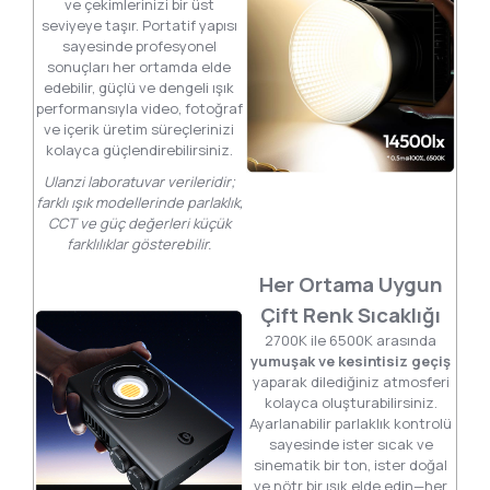
ve çekimlerinizi bir üst
seviyeye taşır. Portatif yapısı
sayesinde profesyonel
sonuçları her ortamda elde
edebilir, güçlü ve dengeli ışık
performansıyla video, fotoğraf
ve içerik üretim süreçlerinizi
kolayca güçlendirebilirsiniz.
Ulanzi laboratuvar verileridir;
farklı ışık modellerinde parlaklık,
CCT ve güç değerleri küçük
farklılıklar gösterebilir.
Her Ortama Uygun
Çift Renk Sıcaklığı
2700K ile 6500K arasında
yumuşak ve kesintisiz geçiş
yaparak dilediğiniz atmosferi
kolayca oluşturabilirsiniz.
Ayarlanabilir parlaklık kontrolü
sayesinde ister sıcak ve
sinematik bir ton, ister doğal
ve nötr bir ışık elde edin—her