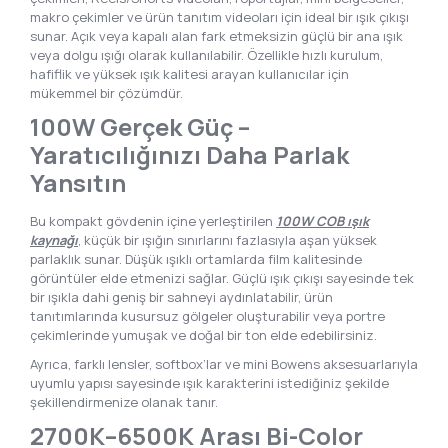
makro çekimler ve ürün tanıtım videoları için ideal bir ışık çıkışı
sunar. Açık veya kapalı alan fark etmeksizin güçlü bir ana ışık
veya dolgu ışığı olarak kullanılabilir. Özellikle hızlı kurulum,
hafiflik ve yüksek ışık kalitesi arayan kullanıcılar için
mükemmel bir çözümdür.
100W Gerçek Güç –
Yaratıcılığınızı Daha Parlak
Yansıtın
Bu kompakt gövdenin içine yerleştirilen
100W COB ışık
kaynağı
, küçük bir ışığın sınırlarını fazlasıyla aşan yüksek
parlaklık sunar. Düşük ışıklı ortamlarda film kalitesinde
görüntüler elde etmenizi sağlar. Güçlü ışık çıkışı sayesinde tek
bir ışıkla dahi geniş bir sahneyi aydınlatabilir, ürün
tanıtımlarında kusursuz gölgeler oluşturabilir veya portre
çekimlerinde yumuşak ve doğal bir ton elde edebilirsiniz.
Ayrıca, farklı lensler, softbox’lar ve mini Bowens aksesuarlarıyla
uyumlu yapısı sayesinde ışık karakterini istediğiniz şekilde
şekillendirmenize olanak tanır.
2700K–6500K Arası Bi-Color