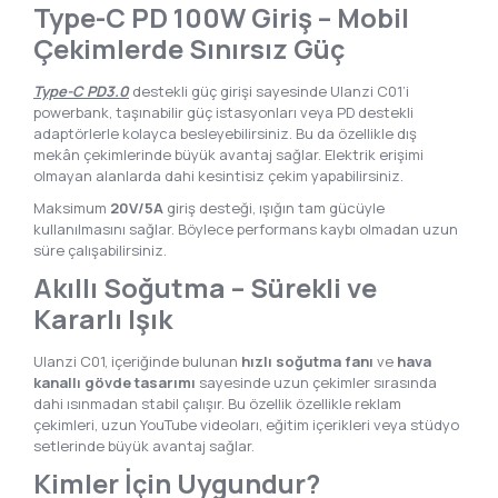
Type-C PD 100W Giriş – Mobil
Çekimlerde Sınırsız Güç
Type-C PD3.0
destekli güç girişi sayesinde Ulanzi C01’i
powerbank, taşınabilir güç istasyonları veya PD destekli
adaptörlerle kolayca besleyebilirsiniz. Bu da özellikle dış
mekân çekimlerinde büyük avantaj sağlar. Elektrik erişimi
olmayan alanlarda dahi kesintisiz çekim yapabilirsiniz.
Maksimum
20V/5A
giriş desteği, ışığın tam gücüyle
kullanılmasını sağlar. Böylece performans kaybı olmadan uzun
süre çalışabilirsiniz.
Akıllı Soğutma – Sürekli ve
Kararlı Işık
Ulanzi C01, içeriğinde bulunan
hızlı soğutma fanı
ve
hava
kanallı gövde tasarımı
sayesinde uzun çekimler sırasında
dahi ısınmadan stabil çalışır. Bu özellik özellikle reklam
çekimleri, uzun YouTube videoları, eğitim içerikleri veya stüdyo
setlerinde büyük avantaj sağlar.
Kimler İçin Uygundur?