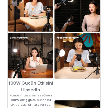
100W Gücün Etkisini
Hissedin
Kompakt tasarımına rağmen
100W çıkış gücü
sunan bu
ışık, yaratıcılığınızı aydınlatır