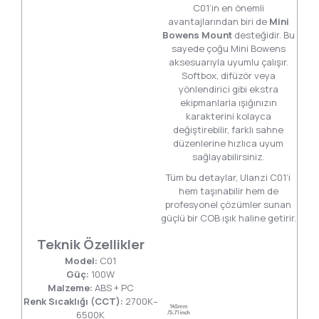
C01’in en önemli
avantajlarından biri de
Mini
Bowens Mount
desteğidir. Bu
sayede çoğu Mini Bowens
aksesuarıyla uyumlu çalışır.
Softbox, difüzör veya
yönlendirici gibi ekstra
ekipmanlarla ışığınızın
karakterini kolayca
değiştirebilir, farklı sahne
düzenlerine hızlıca uyum
sağlayabilirsiniz.
Tüm bu detaylar, Ulanzi C01’i
hem taşınabilir hem de
profesyonel çözümler sunan
güçlü bir COB ışık haline getirir.
Teknik Özellikler
Model:
C01
Güç:
100W
Malzeme:
ABS + PC
Renk Sıcaklığı (CCT):
2700K–
6500K