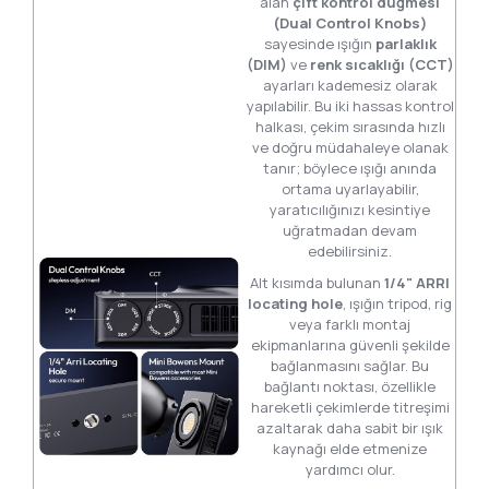
alan
çift kontrol düğmesi
(Dual Control Knobs)
sayesinde ışığın
parlaklık
(DIM)
ve
renk sıcaklığı (CCT)
ayarları kademesiz olarak
yapılabilir. Bu iki hassas kontrol
halkası, çekim sırasında hızlı
ve doğru müdahaleye olanak
tanır; böylece ışığı anında
ortama uyarlayabilir,
yaratıcılığınızı kesintiye
uğratmadan devam
edebilirsiniz.
Alt kısımda bulunan
1/4" ARRI
locating hole
, ışığın tripod, rig
veya farklı montaj
ekipmanlarına güvenli şekilde
bağlanmasını sağlar. Bu
bağlantı noktası, özellikle
hareketli çekimlerde titreşimi
azaltarak daha sabit bir ışık
kaynağı elde etmenize
yardımcı olur.