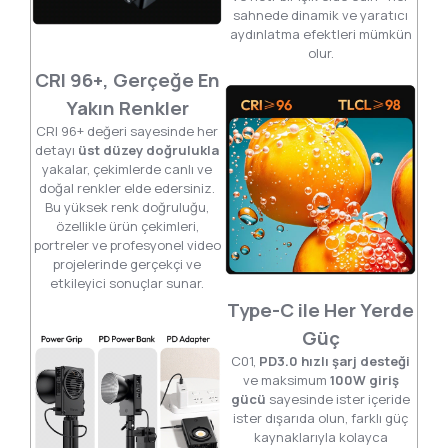
sahnede dinamik ve yaratıcı
aydınlatma efektleri mümkün
olur.
CRI 96+, Gerçeğe En
Yakın Renkler
CRI 96+ değeri sayesinde her
detayı
üst düzey doğrulukla
yakalar, çekimlerde canlı ve
doğal renkler elde edersiniz.
Bu yüksek renk doğruluğu,
özellikle ürün çekimleri,
portreler ve profesyonel video
projelerinde gerçekçi ve
etkileyici sonuçlar sunar.
Type-C ile Her Yerde
Güç
C01,
PD3.0 hızlı şarj desteği
ve maksimum
100W giriş
gücü
sayesinde ister içeride
ister dışarıda olun, farklı güç
kaynaklarıyla kolayca