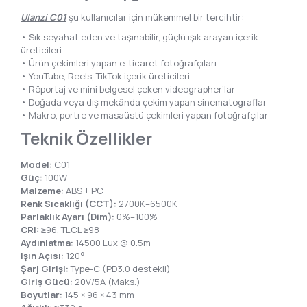
Ulanzi C01
şu kullanıcılar için mükemmel bir tercihtir:
• Sık seyahat eden ve taşınabilir, güçlü ışık arayan içerik
üreticileri
• Ürün çekimleri yapan e-ticaret fotoğrafçıları
• YouTube, Reels, TikTok içerik üreticileri
• Röportaj ve mini belgesel çeken videographer’lar
• Doğada veya dış mekânda çekim yapan sinematograflar
• Makro, portre ve masaüstü çekimleri yapan fotoğrafçılar
Teknik Özellikler
Model:
C01
Güç:
100W
Malzeme:
ABS + PC
Renk Sıcaklığı (CCT):
2700K–6500K
Parlaklık Ayarı (Dim):
0%–100%
CRI:
≥96, TLCL ≥98
Aydınlatma:
14500 Lux @ 0.5m
Işın Açısı:
120°
Şarj Girişi:
Type-C (PD3.0 destekli)
Giriş Gücü:
20V/5A (Maks.)
Boyutlar:
145 × 96 × 43 mm