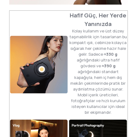
Hafif Güç, Her Yerde
Yanınızda
Kolay kullanım ve üst düzey
taşınabilirlik için tasarlanan bu
kompakt ışık, cebinize kolayca
sığarak her çekime hazır hale
gelir. Sadece
≈330 g
ağırlığındaki ultra hafif
gövdesi ve
≈390 g
ağırlığındaki standart
kapağıyla, hem iç hem dış
mekân çekimlerinde pratik bir
aydınlatma çözümü sunar.
Mobil içerik üreticileri,
fotoğrafçılar ve hızlı kurulum
isteyen kullanıcılar için ideal
bir ekipmandır.