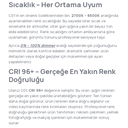
Sıcaklık – Her Ortama Uyum
C01’in en önemli özelliklerinden biri,
2700K – 6500K
aralığında
ayarlanabilen renk sıcaklığıdır. Bu sayede ister sıcak ve
sinematik bir atmosfer, ister gün ışığına yakın bir beyaz ton
elde edebilirsiniz. Renk sıcaklığını ortamın ambiyansına göre
uyarlamak, görüntü tonunu profesyonel seviyeye taşır.
Ayrıca
0% – 100% dimmer
aralığı sayesinde ışık yoğunluğunu
milimetrik olarak kontrol edebilir, dramatik sahneler, ürün
detayları veya doğal geçişler için mükemmel ışık ayarı
yapabilirsiniz.
CRI 96+ – Gerçeğe En Yakın Renk
Doğruluğu
Ulanzi C01,
CRI 96+
değerine sahiptir. Bu oran, ışığın renkleri
gerçeğe en yakın şekilde üretebildiğini gösterir. Ten tonları
daha doğal görünür, ürün renkleri daha doğru algılanır ve
video kayıtlarında renk kırılmaları oluşmaz. Profesyonel renk
doğruluğu gerektiren ürün tanıtımları, reklam çekimleri, yemek
fotoğrafçılığı ve makyaj içerikleri için mükemmel bir sonuç
sunar.