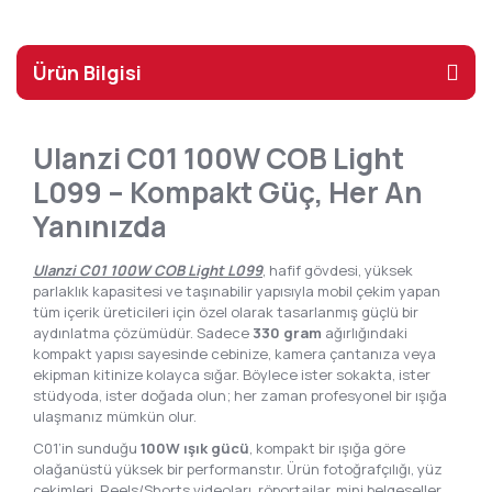
Ürün Bilgisi
Ulanzi C01 100W COB Light
L099 – Kompakt Güç, Her An
Yanınızda
Ulanzi C01 100W COB Light L099
, hafif gövdesi, yüksek
parlaklık kapasitesi ve taşınabilir yapısıyla mobil çekim yapan
tüm içerik üreticileri için özel olarak tasarlanmış güçlü bir
aydınlatma çözümüdür. Sadece
330 gram
ağırlığındaki
kompakt yapısı sayesinde cebinize, kamera çantanıza veya
ekipman kitinize kolayca sığar. Böylece ister sokakta, ister
stüdyoda, ister doğada olun; her zaman profesyonel bir ışığa
ulaşmanız mümkün olur.
C01’in sunduğu
100W ışık gücü
, kompakt bir ışığa göre
olağanüstü yüksek bir performanstır. Ürün fotoğrafçılığı, yüz
çekimleri, Reels/Shorts videoları, röportajlar, mini belgeseller,