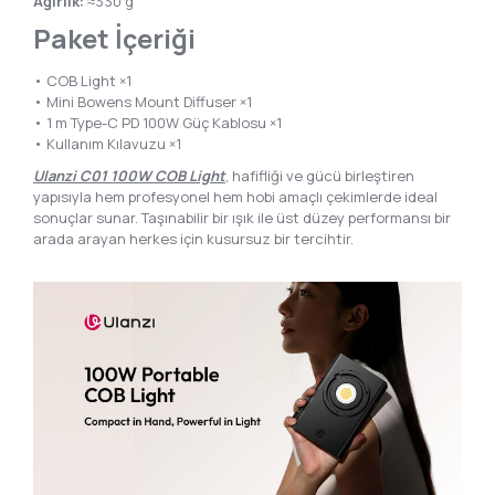
Ağırlık:
≈330 g
Paket İçeriği
• COB Light ×1
• Mini Bowens Mount Diffuser ×1
• 1 m Type-C PD 100W Güç Kablosu ×1
• Kullanım Kılavuzu ×1
Ulanzi C01 100W COB Light
, hafifliği ve gücü birleştiren
yapısıyla hem profesyonel hem hobi amaçlı çekimlerde ideal
sonuçlar sunar. Taşınabilir bir ışık ile üst düzey performansı bir
arada arayan herkes için kusursuz bir tercihtir.