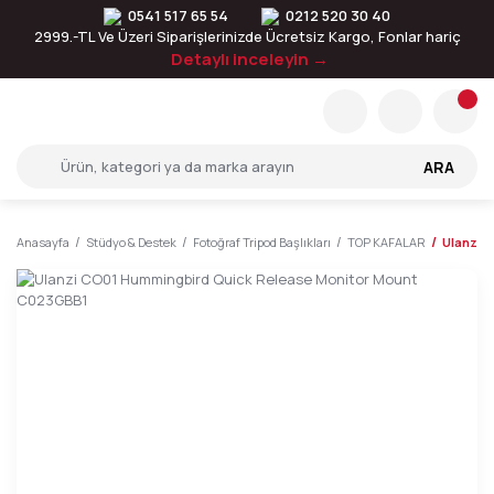
0541 517 65 54
0212 520 30 40
2999.-TL Ve Üzeri Siparişlerinizde Ücretsiz Kargo, Fonlar hariç
Detaylı inceleyin →
ARA
Anasayfa
Stüdyo & Destek
Fotoğraf Tripod Başlıkları
TOP KAFALAR
Ulanzi 