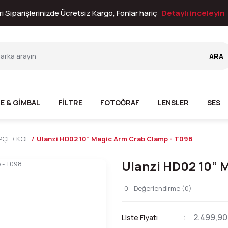
i Siparişlerinizde Ücretsiz Kargo, Fonlar hariç
Detaylı inceleyin
ARA
E & GİMBAL
FİLTRE
FOTOĞRAF
LENSLER
SES
PÇE / KOL
Ulanzi HD02 10” Magic Arm Crab Clamp - T098
Ulanzi HD02 10” 
0 - Değerlendirme (0)
2.499,90
Liste Fiyatı