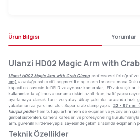
Ürün Bilgisi
Yorumlar
Ulanzi HD02 Magic Arm with Crab 
Ulanzi HD02 Magic Arm with Crab Clamp
, profesyonel fotoğraf ve
cm)
uzunluğa sahip çift segmentli magic arm tasarımı, masa üstü ç
kapasitesi sayesinde DSLR ve aynasız kameralar, LED video ışıkları, h
kullanımlarda eğilme ve esneme riskini azaltırken, hafif yapısı say
ayarlamaya olanak tanır ve yatay–dikey çekimler arasında hızlı g
yakalamanıza yardımcı olur. Super crab clamp yapısı,
22 – 87 mm (
kauçuk pedler
hem tutuşu artırır hem de ekipman ve yüzeylerin çizil
gimbal sistemleri, kamera kafesleri ve profesyonel rig kurulumlarıyl
arm, güvenilir kilitleme yapısı sayesinde çekim sırasında ekipmanın 
Teknik Özellikler