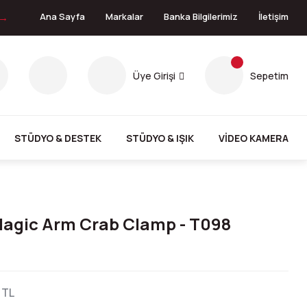
 →
Ana Sayfa
Markalar
Banka Bilgilerimiz
İletişim
Üye Girişi
Sepetim
STÜDYO & DESTEK
STÜDYO & IŞIK
VİDEO KAMERA
Magic Arm Crab Clamp - T098
 TL