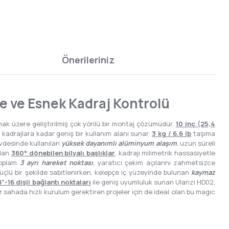
Önerileriniz
e ve Esnek Kadraj Kontrolü
ak üzere geliştirilmiş çok yönlü bir montaj çözümüdür.
10 inç (25,4
adrajlara kadar geniş bir kullanım alanı sunar.
3 kg / 6.6 lb
taşıma
övdesinde kullanılan
yüksek dayanımlı alüminyum alaşım
, uzun süreli
alan
360° dönebilen bilyalı başlıklar
, kadrajı milimetrik hassasiyetle
toplam
3 ayrı hareket noktası
, yaratıcı çekim açılarını zahmetsizce
güçlü bir şekilde sabitlenirken, kelepçe iç yüzeyinde bulunan
kaymaz
-16 dişli bağlantı noktaları
ile geniş uyumluluk sunan Ulanzi HD02,
 sahada hızlı kurulum gerektiren projeler için de ideal olan bu magic