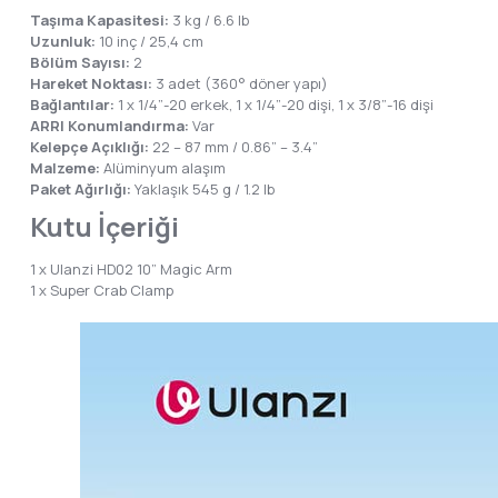
Taşıma Kapasitesi:
3 kg / 6.6 lb
Uzunluk:
10 inç / 25,4 cm
Bölüm Sayısı:
2
Hareket Noktası:
3 adet (360° döner yapı)
Bağlantılar:
1 x 1/4”-20 erkek, 1 x 1/4”-20 dişi, 1 x 3/8”-16 dişi
ARRI Konumlandırma:
Var
Kelepçe Açıklığı:
22 – 87 mm / 0.86” – 3.4”
Malzeme:
Alüminyum alaşım
Paket Ağırlığı:
Yaklaşık 545 g / 1.2 lb
Kutu İçeriği
1 x Ulanzi HD02 10” Magic Arm
1 x Super Crab Clamp