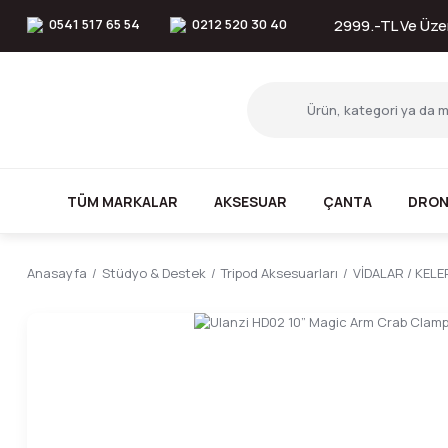
0541 517 65 54
0212 520 30 40
2999.-TL Ve Üzer
TÜM MARKALAR
AKSESUAR
ÇANTA
DRON
Anasayfa
Stüdyo & Destek
Tripod Aksesuarları
VİDALAR / KELE