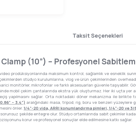
Taksit Seçenekleri
Clamp (10”) – Profesyonel Sabitlem
 video prodüksiyonlarında maksimum kontrol, sağlamlık ve esneklik sunm
ekimlerden stüdyo kurulumlarına, vlog ve ürün çekimlerinden overhead k
arici monitörler, mikrofonlar ve farklı aksesuarları güvenle taşıyabilir. G
esinde mobil çekim çantalarında ekstra yük oluşturmaz. Her iki uçta yer 
eçiş yapılmasını sağlar. Orta noktadaki döner mekanizma ile birlikte 
0.86” – 3.4”)
aralığındaki masa, tripod, rig, boru ve benzeri yüzeylere 
mesini önler.
1/4”-20 vida, ARRI konumlandırma pimleri, 1/4”-20 ve 3/8”
a sorunsuz şekilde entegre olur. Stüdyo ortamlarında sabit çekimler kadar
pozisyonunu korur ve profesyonel sonuçlar elde edilmesine katkı sağlar.