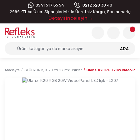
0541 517 65 54
0212 520 30 40
2999.-TL Ve Üzeri Siparişlerinizde Ücretsiz Kargo, Fonlar hariç
Detaylı inceleyin →
ARA
Anasayfa
STÜDYO & IŞIK
Led / Sürekli Işıklar
Ulanzi K20 RGB 20W Video Panel