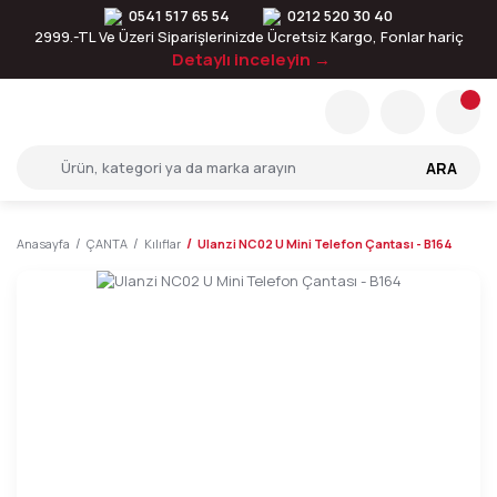
0541 517 65 54
0212 520 30 40
2999.-TL Ve Üzeri Siparişlerinizde Ücretsiz Kargo, Fonlar hariç
Detaylı inceleyin →
ARA
Anasayfa
ÇANTA
Kılıflar
Ulanzi NC02 U Mini Telefon Çantası - B164