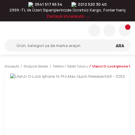
0541 517 65 54
0212 520 30 40
2999.-TL Ve Üzeri Siparişlerinizde Ücretsiz Kargo, Fonlar hariç
Detaylı inceleyin →
ARA
Anasayfa
Stüdyo & Destek
Telefon / Tablet Tutucu
Ulanzi O-Lock Iphone 14 P