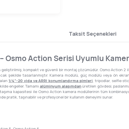
Taksit Seçenekleri
 – Osmo Action Serisi Uyumlu Kamer
n geliştirilmiş, kompakt ve güvenli bir montaj çözümüdür. Osmo Action 2 
acak şekilde tasarlanmıştır. Kamera modülü, güç modülü veya ön ekra
 alan
1/4”-20 vida ve ARRI konumlandırma pimleri
, tripodlar, selfie s
kilde engeller. Tamamı
alüminyum alaşımdan
üretilen gövdesi, paslanmay
taşıma kapasitesi ile Osmo Action kamera modüllerinin tüm kombinasyonl
 pratik, taşınabilir ve profesyonel bir kullanım deneyimi sunar.
tion 5, Osmo Action 6