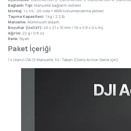
Bağlantı Tipi:
Manyetik bağlantı sistemi
Montaj:
1 x 1/4”-20 vida + ARRI konumlandırma pimleri
Taşıma Kapasitesi:
1 kg / 2.2 lb
Malzeme:
Alüminyum alaşım
Boyutlar (UxGxY):
40 x 21 x 10 mm / 1.6 x 0.8 x 0.4 inç
Ağırlık:
22 g / 0.8 oz
Renk:
Siyah
Paket İçeriği
1 x Ulanzi OA-12 Manyetik 1/4” Taban (Osmo Action Serisi için)