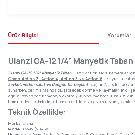
Ürün Bilgisi
Yorumlar
Ulanzi OA-12 1/4” Manyetik Taban
Ulanzi OA-12 1/4” Manyetik Taban
, Osmo Action serisi kameralar içi
Osmo Action 3, Action 4, Action 5 ve Action 6
ile uyumlu çalış
kaybetmeden sabit ve dengeli bir bağlantı
sağlar. Alt bölümde yer
sunarken, çekim sırasında oluşabilecek dönme ve kaymaları etkili şe
ağırlığı sayesinde kameraya ekstra yük bindirmezken,
1 kg / 2.2 lb
hem stüdyo çekimlerinde hem de outdoor, vlog ve aksiyon çekimlerinde
Teknik Özellikler
Marka:
Ulanzi
Model:
OA-12 (2846A)
Uyumluluk:
Osmo Action 2, Osmo Action 3, Osmo Action 4, Osmo Ac