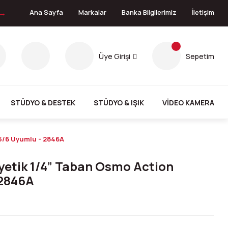
 →
Ana Sayfa
Markalar
Banka Bilgilerimiz
İletişim
Üye Girişi
Sepetim
STÜDYO & DESTEK
STÜDYO & IŞIK
VİDEO KAMERA
5/6 Uyumlu - 2846A
yetik 1/4” Taban Osmo Action
 2846A