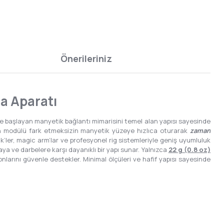
Önerileriniz
a Aparatı
ile başlayan manyetik bağlantı mimarisini temel alan yapısı sayesinde
n modülü fark etmeksizin manyetik yüzeye hızlıca oturarak
zaman
tick’ler, magic arm’lar ve profesyonel rig sistemleriyle geniş uyumluluk
a ve darbelere karşı dayanıklı bir yapı sunar. Yalnızca
22 g (0.8 oz)
arını güvenle destekler. Minimal ölçüleri ve hafif yapısı sayesinde