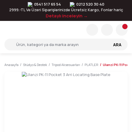
0541 517 65 54
0212 520 30 40
2999.-TL Ve Üzeri Siparişlerinizde Ücretsiz Kargo, Fonlar hariç
Detaylı inceleyin →
ARA
Anasayfa
Stüdyo & Destek
Tripod Aksesuarları
PLATLER
Ulanzi PK-11 Pocke