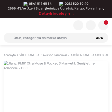
0541 517 65 54
0212 520 30 40
2999.-TL Ve Üzeri Siparişlerinizde Ücretsiz Kargo, Fonlar hariç
Detaylı inceleyin →
ARA
Anasayfa
VİDEO KAMERA
Aksiyon Kameralar
AKSİYON KAMERA AKSESUARLA