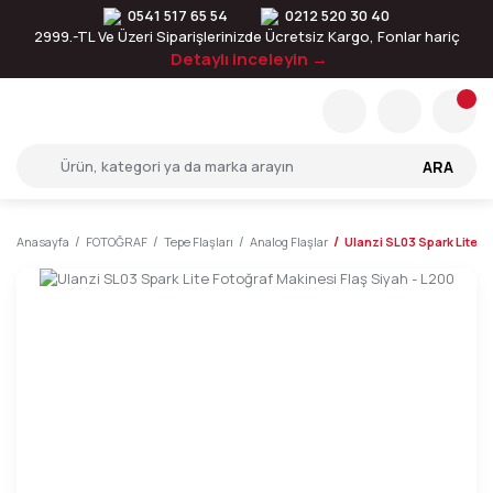
0541 517 65 54
0212 520 30 40
2999.-TL Ve Üzeri Siparişlerinizde Ücretsiz Kargo, Fonlar hariç
Detaylı inceleyin →
ARA
Anasayfa
FOTOĞRAF
Tepe Flaşları
Analog Flaşlar
Ulanzi SL03 Spark Lite F