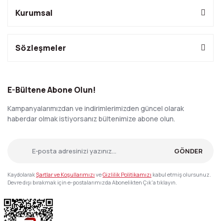
Kurumsal
Sözleşmeler
E-Bültene Abone Olun!
Kampanyalarımızdan ve indirimlerimizden güncel olarak
haberdar olmak istiyorsanız bültenimize abone olun.
GÖNDER
Kaydolarak
Şartlar ve Koşullarımızı
ve
Gizlilik Politikamızı
kabul etmiş olursunuz.
Devre dışı bırakmak için e-postalarımızda Abonelikten Çık'a tıklayın.