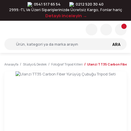
0541 517 65 54
0212 520 30 40
2999.-TL Ve Üzeri Siparişlerinizde Ücretsiz Kargo, Fonlar hariç
Detaylı inceleyin →
ARA
Anasayfa
Stüdyo & Destek
Fotoğraf Tripod Kitleri
Ulanzi TT35 Carbon Fiber 