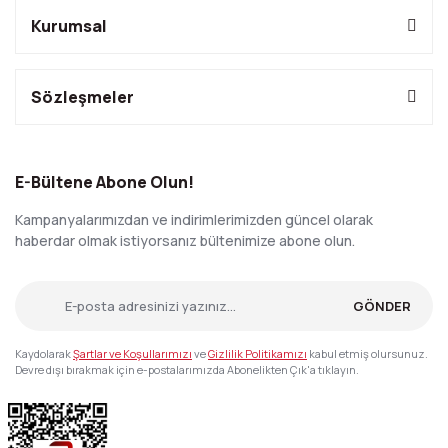
Kurumsal
Sözleşmeler
E-Bültene Abone Olun!
Kampanyalarımızdan ve indirimlerimizden güncel olarak
haberdar olmak istiyorsanız bültenimize abone olun.
GÖNDER
Kaydolarak
Şartlar ve Koşullarımızı
ve
Gizlilik Politikamızı
kabul etmiş olursunuz.
Devre dışı bırakmak için e-postalarımızda Abonelikten Çık'a tıklayın.